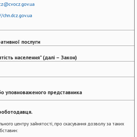
cz@cvocz.gov.ua
//chn.dcz.gov.ua
ративної послуги
тість населення” (далі – Закон)
бо уповноваженого представника
роботодавця.
ьного центру зайнятості, про скасування дозволу за таких
бставин: