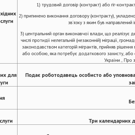
1) трудовий договір (контракт) або гіг-контра
бхідних
2) припинено виконання договору (контракту), укладено
ослуги
зв’язку з яким був направлений
3) центральний орган виконавчої влади, що реалізує держ
числі протидії нелегальній (незаконній) міграції, грома
законодавством категорій мігрантів, прийняв рішення
або особою, яка потребує додаткового захисту, або 
України „ Про 
них для
Подає роботодавець особисто або уповнов
луги
за
ня
Бе
слуги
Три календарних д