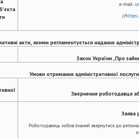
са
e-mail:
o
б'єкта
//
https:
ги
ативні акти, якими регламентується надання адмініст
Закон України „Про зайня
Умови отримання адміністративної послуги
тивної
Звернення роботодавця а
Заява 
Роботодавець зобов’язаний звернутися до регіонал
о