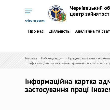
Перейти
до
Чернівецький о
основного
матеріалу
центр зайнятост
Обрати регіон
Про нас
Діяльність
Аналітика та ста
Головна
Роботодавцям
Працевлаштування іноземців
Інформаційна картка адміністративної послуги зі ска
Інформаційна картка адм
застосування праці інозе