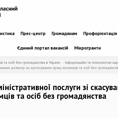
бласний
і
тистика
Прес-центр
Громадянам
Профорієнтація
Єдиний портал вакансій
Мікрогранти
 та осіб без громадянства в Україні
Інформаційні та технологічні кар
сування дозволу на застосування праці іноземців та осіб без громадянст
іністративної послуги зі скасув
мців та осіб без громадянства