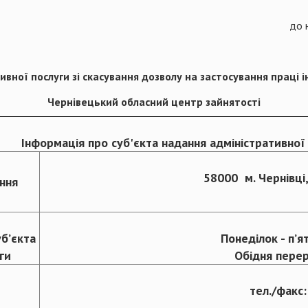
до 
вної послуги зі скасування
дозволу на застосування праці і
Чернівецький обласний центр зайнятості
Інформація про суб'єкта надання адміністративної
58000 м. Чернівці,
ння
б’єкта
Понеділок - п’я
ги
Обідня перер
тел./факс: