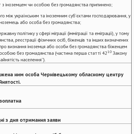
кт з іноземцем чи особою без громадянства припинено;
го між українським та іноземним суб’єктами господарювання, у
 іноземець або особа без громадянства;
авну політику у сфері міграції (імміграції та еміграції), у тому
дянства, реєстрації фізичних осіб, біженців та інших визначених
 про визнання іноземця або особи без громадянства біженцем
10
особою без громадянства (частина перша статті 42
Закону
зайнятість населення”).
ажена ним особа Чернівецькому обласному центру
йнятості.
зоплатна
ні з дня отримання заяви