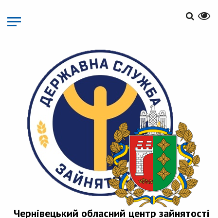
Перейти
до
основного
матеріалу
Чернівецький обласний центр зайнятості