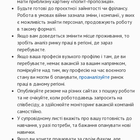
мати приблизну картину «попит-пропозиція».
Будьте готові до проєктної зайнятості чи фрілансу.
Робота в умовах війни зазнала зміни, і компанії, у яких
є можливість знайти персонал, продовжують роботу
в такому форматі.
Якщо вам доведеться змінити місце проживання, то
зробіть аналіз ринку праці в регіоні, де зараз
перебуваєте.
Якщо ваша професія вузького профілю і там, де ви
перебуваєте, немає вакансій за вашим напрямком,
поміркуйте над тим, яку професію на час воєнного
стану ви могли б опанувати,
проаналізуйте
ринок
праці в даному регіоні.
Опублікуйте резюме на різних сайтах з пошуку роботи
та не очікуйте, коли роботодавець запросить на
співбесіду, а здійснюйте моніторинг вакансій компаній
самостійно.
У супровідному листі вкажіть про вашу готовність до
навчання, у разі потреби, та бажання опанувати нові
навички.
Якщо ви хочете працювати за своїм фахом, але