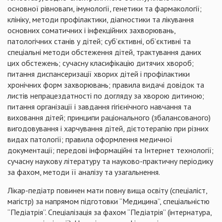
основної рівноваги, імунології, генетики та фармакології;
клініку, методи профілактики, діагностики та лікування
основних соматичних і інфекційних захворювань,
патологічних станів у дітей; суб’єктивні, об’єктивні та
спеціальні методи обстеження дітей, трактування даних
цих обстежень; сучасну класифікацію дитячих хвороб;
питання диспансеризації хворих дітей і профілактики
хронічних форм захворювань; правила видачі довідок та
листів непрацездатності по догляду за хворою дитиною;
питання організації і завдання гігієнічного навчання та
виховання дітей; принципи раціонального (збалансованого)
вигодовування і харчування дітей, дієтотерапію при різних
видах патології; правила оформлення медичної
документації; передові інформаційні та Iнтернет технології;
сучасну наукову літературу та науково-практичну періодику
за фахом, методи її аналізу та узагальнення.
Лікар-педіатр повинен мати повну вища освіту (спеціаліст,
магістр) за напрямом підготовки “Медицина”, спеціальністю
“Педіатрія”. Спеціалізація за фахом “Педіатрія” (інтернатура,