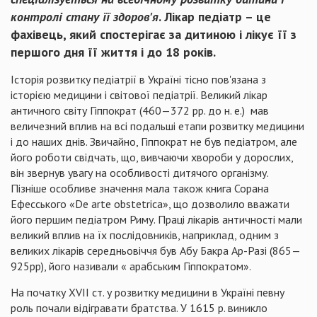
контролі стану її здоров'я
. Лікар педіатр – це
фахівець, який спостерігає за дитиною і лікує її з
першого дня її життя і до 18 років.
Історія розвитку педіатрії в Україні тісно пов'язана з
історією медицини і світової педіатрії. Великий лікар
античного світу Гіппократ (460—372 pp. до н. е.) мав
величезний вплив на всі подальші етапи розвитку медицини
і до наших днів. Звичайно, Гіппократ не був педіатром, але
його роботи свідчать, що, вивчаючи хвороби у дорослих,
він звернув увагу на особливості дитячого організму.
Пізніше особливе значення мала також книга Сорана
Ефесського «De arte obstetrica», що дозволило вважати
його першим педіатром Риму. Праці лікарів античності мали
великий вплив на їх послідовників, наприклад, одним з
великих лікарів середньовіччя був Абу Бакра Ар-Разі (865—
925рр), його називали « арабським Гіппократом».
На початку XVII ст. у розвитку медицини в Україні певну
роль почали відігравати братства. У 1615 р. виникло