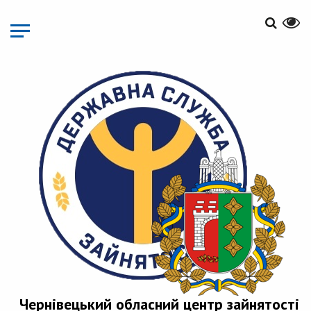
Перейти
до
основного
матеріалу
Чернівецький обласний центр зайнятості