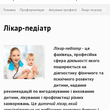
Головна
Профорієнтація
Актуальні професії
Лікар-педіатр
Лікар-педіатр
Лікар-педіатр
-
це
фахівець, професійна
сфера діяльності якого
поширюється на
діагностику фізичного та
психічного розвитку
дитини, надання
рекомендацій по вигодовуванню і вихованню
дитини, лікуванню і профілактиці різних
захворювань. Це д
итячий лікар, який
спеціалізується на всебічному розвитку дитини і