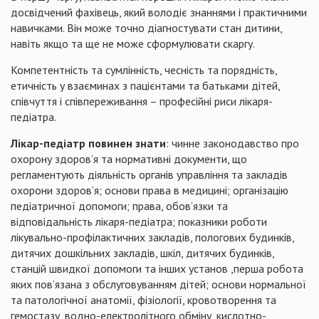
досвідчений фахівець, який володіє знаннями і практичними
навичками. Він може точно діагностувати стан дитини,
навіть якщо та ще не може сформулювати скаргу.
Компетентність та сумлінність, чесність та порядність,
етичність у взаєминах з пацієнтами та батьками дітей,
співчуття і співпереживання – професійні риси лікаря-
педіатра.
Лікар-педіатр повинен знати
: чинне законодавство про
охорону здоров’я та нормативні документи, що
регламентують діяльність органів управління та закладів
охорони здоров’я; основи права в медицині; організацію
педіатричної допомоги; права, обов’язки та
відповідальність лікаря-педіатра; показники роботи
лікувально-профілактичних закладів, пологових будинків,
дитячих дошкільних закладів, шкіл, дитячих будинків,
станцій швидкої допомоги та інших установ ,перша робота
яких пов’язана з обслуговуванням дітей; основи нормальної
та патологічної анатомії, фізіології, кровотворення та
гемостазу, водно-електролітного обміну, кислотно-