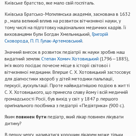
Київське братство, яке мало свій госпіталь.
Київська Братсько-Могилянська академія, заснована в 1632
p., мала великий вплив на розвиток вітчизняної науки, у
тому числі на підготовку національних медичних кадрів. Її
вихованцями були Богдан Хмельницький,
Григорій
Сковорода
,
П. П. Гулак-Артемовський
.
Значний внесок в розвиток педіатрії як науки зробив наш
видатний земляк
Степан Хомич Хотовицький
(1796—1885),
ім'я якого посідає почесне місце в історії світової і
вітчизняної медицини. Вперше С. Х. Хотовицький застосовує
для діагностики хвороб у дітей методики пальпації,
перкусії, аускультації. Проте найвидатнішою подією в житті
С. Х. Хотовицького, що принесла славу йому і всій медичній
громадськості Росії, був вихід у світ у 1847 р. першого
оригінального посібника з педіатрії «Педіятрика» (900 с.).
Яким
повинен бути
педіатр, який лікар повинен лікувати
дитину?
В першу чергу, називатися хорошим лікарем може тільки