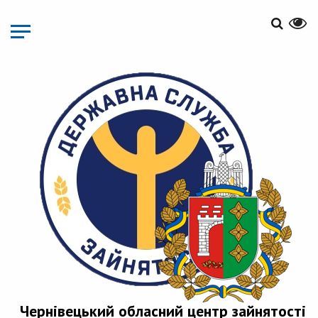
Перейти
до
основного
матеріалу
Чернівецький обласний центр зайнятості