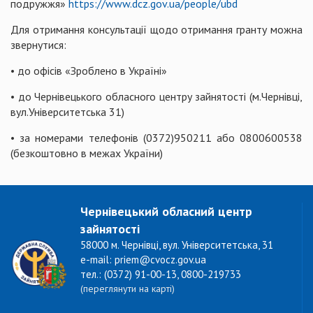
подружжя»
https://www.dcz.gov.ua/people/ubd
Для отримання консультації щодо отримання гранту можна
звернутися:
• до офісів «Зроблено в Україні»
• до Чернівецького обласного центру зайнятості (м.Чернівці,
вул.Університетська 31)
• за номерами телефонів (0372)950211 або 0800600538
(безкоштовно в межах України)
Чернівецький обласний центр
зайнятості
58000 м. Чернівці, вул. Університетська, 31
e-mail: priem@cvocz.gov.ua
тел.: (0372) 91-00-13, 0800-219733
(переглянути на карті)