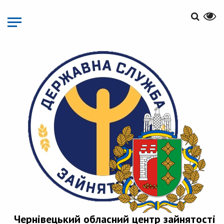
Перейти
до
основного
матеріалу
Чернівецький обласний центр зайнятості