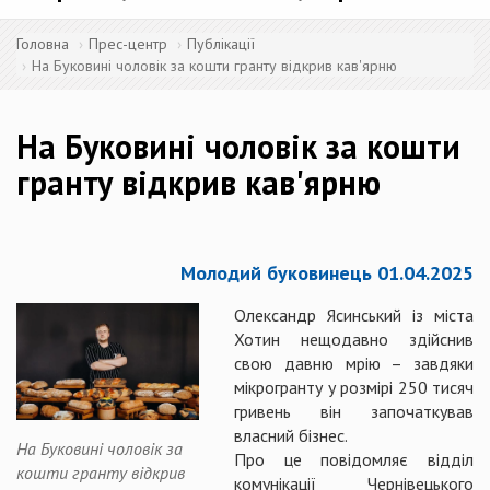
Головна
Прес-центр
Публікації
На Буковині чоловік за кошти гранту відкрив кав'ярню
На Буковині чоловік за кошти
гранту відкрив кав'ярню
Молодий буковинець 01.04.2025
Олександр Ясинський із міста
Хотин нещодавно здійснив
свою давню мрію – завдяки
мікрогранту у розмірі 250 тисяч
гривень він започаткував
власний бізнес.
На Буковині чоловік за
Про це повідомляє відділ
кошти гранту відкрив
комунікації Чернівецького