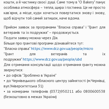
кошти, а й частинку своєї душі. Саме тому в "O Bakery" панує
особлива атмосфера – тепла, щира і гостинна. Це не просто
кав’ярня, а місце, куди хочеться повертатися знову і знову,
щоб відчути той самий затишок, наче вдома.
Прийом заявок за програмами "Власна справа" і "Грант для
ветеранів та їх подружжя" – продовжується.
Подати заявку можна через Дія.
Більше про грантові програми дізнавайтеся тут:
"Власна справа"
https://www.dcz.gov.ua/people/micro
"Грант для ветеранів та їх
подружжя"
https://www.dcz.gov.ua/people/ubd
Для отримання консультації щодо отримання гранту можна
звернутися:
• до офісів "Зроблено в Україні"
• до Чернівецького обласного центру зайнятості (м.Чернівці,
вул.Університетська 31)
• за номерами телефонів (0372)950211 або 0800600538
(безкоштовно в межах України)