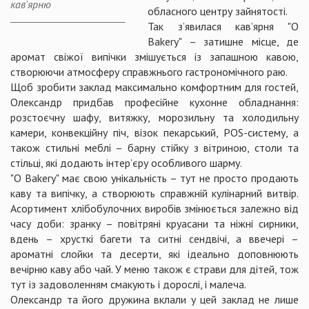
кав'ярню
обласного центру зайнятості.
Так з’явилася кав’ярня "O
Bakery" – затишне місце, де
аромат свіжої випічки змішується із запашною кавою,
створюючи атмосферу справжнього гастрономічного раю.
Щоб зробити заклад максимально комфортним для гостей,
Олександр придбав професійне кухонне обладнання:
розстоєчну шафу, витяжку, морозильну та холодильну
камери, конвекційну піч, візок пекарський, POS-систему, а
також стильні меблі – барну стійку з вітриною, столи та
стільці, які додають інтер’єру особливого шарму.
"O Bakery" має свою унікальність – тут не просто продають
каву та випічку, а створюють справжній кулінарний витвір.
Асортимент хлібобулочних виробів змінюється залежно від
часу доби: зранку – повітряні круасани та ніжні сирники,
вдень – хрусткі багети та ситні сендвічі, а ввечері –
ароматні слойки та десерти, які ідеально доповнюють
вечірню каву або чай. У меню також є страви для дітей, тож
тут із задоволенням смакують і дорослі, і малеча.
Олександр та його дружина вклали у цей заклад не лише