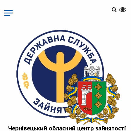
Перейти
до
основного
матеріалу
Чернівецький обласний центр зайнятості