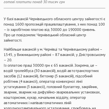
готові платити понад 30 тисяч грн
У базі вакансій Чернівецького обласного центру зайнятості є
понад 1600 пропозицій працевлаштування, з них понад 100
– із заробітною платою від 30000 до 190000 гривень.
Про це повідомляє Чернівецький обласний центр
зайнятості.
Найбільше вакансій у м. Чернівці та Чернівецькому районі –
1545, у Вижницькому районі – 87 вакансій, у Дністровському
– 20.
Із оплатою праці 30000 грн є 65 вакансій. Зокрема, це –
водій тролейбуса (30 вакансій), водій автотранспортних
засобів (12 вакансій), бетоняр (5 вакансій), підсобний
робітник (4 вакансії), оператор конвеєрної лінії
устаткування (3 вакансії), головний бухгалтер, закрійник,
зварник, зварник на дифузійно-зварювальних установках,
кошторисник, кухар, начальник відділу, оператор
автоматичних і напівавтоматичних ліній
холодноштампувального устаткування, службовець на