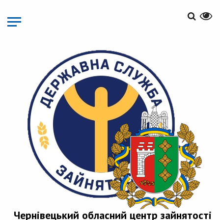
Перейти
до
основного
матеріалу
Чернівецький обласний центр зайнятості