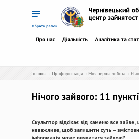
Перейти
до
Чернівецький о
основного
матеріалу
центр зайнятост
Обрати регіон
Про нас
Діяльність
Аналітика та ста
Головна
Профорієнтація
Моя перша робота
Нічо
Нічого зайвого: 11 пункт
Скульптор відсікає від каменю все зайве
неважливе, щоб залишити суть – змістовн
інформація може виявитися зайвою?