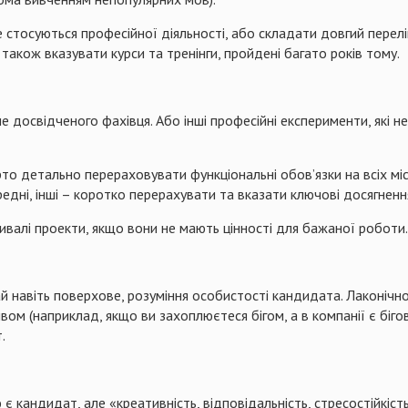
не стосуються професійної діяльності, або складати довгий перел
 також вказувати курси та тренінги, пройдені багато років тому.
ме досвідченого фахівця. Або інші професійні експерименти, які
рто детально перераховувати функціональні обов’язки на всіх м
редні, інші – коротко перерахувати та вказати ключові досягненн
ривалі проекти, якщо вони не мають цінності для бажаної роботи.
ай навіть поверхове, розуміння особистості кандидата. Лаконічн
вом (наприклад, якщо ви захоплюєтеся бігом, а в компанії є біго
.
кандидат, але «креативність, відповідальність, стресостійкість» 