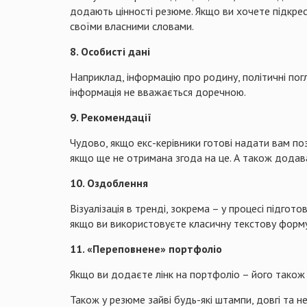
додають цінності резюме. Якщо ви хочете підкресл
своїми власними словами.
8. Особисті дані
Наприклад, інформацію про родину, політичні погл
інформація не вважається доречною.
9. Рекомендації
Чудово, якщо екс-керівники готові надати вам по
якщо ще не отримана згода на це. А також додава
10. Оздоблення
Візуалізація в тренді, зокрема – у процесі підг
якщо ви використовуєте класичну текстову форму,
11. «Переповнене» портфоліо
Якщо ви додаєте лінк на портфоліо – його також 
Також у резюме зайві будь-які штампи, довгі та 