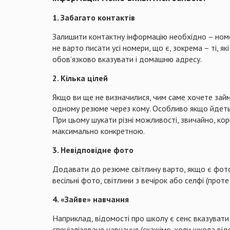
1. Забагато контактів
Залишити контактну інформацію необхідно – номе
не варто писати усі номери, що є, зокрема – ті, як
обов’язково вказувати і домашню адресу.
2. Кілька цілей
Якщо ви ще не визначилися, чим саме хочете займа
одному резюме через кому. Особливо якщо йдеться
При цьому шукати різні можливості, звичайно, ко
максимально конкретною.
3. Невідповідне фото
Додавати до резюме світлину варто, якщо є фото 
весільні фото, світлини з вечірок або селфі (прот
4. «Зайве» навчання
Наприклад, відомості про школу є сенс вказувати 
спеціалізоване навчання (скажімо, коли школа ві