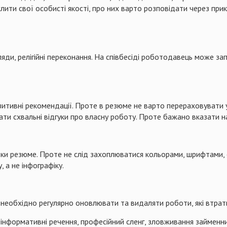
ити свої особисті якості, про них варто розповідати через прикл
яди, релігійні переконання. На співбесіді роботодавець може за
зитивні рекомендації. Проте в резюме не варто перераховувати у
ти схвальні відгуки про власну роботу. Проте бажано вказати на
отовки резюме. Проте не слід захоплюватися кольорами, шрифтами
 а не інфографіку.
необхідно регулярно оновлювати та видаляти роботи, які втрати
неінформативні речення, професійний сленг, зловживання займен