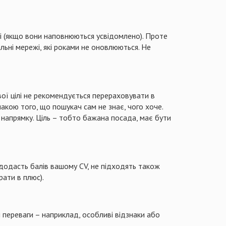
і (якщо вони наповнюються усвідомлено). Проте
іальні мережі, які роками не оновлюються. Не
вої цілі не рекомендується перераховувати в
кою того, що пошукач сам не знає, чого хоче.
 напрямку. Ціль – тобто бажана посада, має бути
 додасть балів вашому СV, не підходять також
рати в плюс).
і переваги – наприклад, особливі відзнаки або