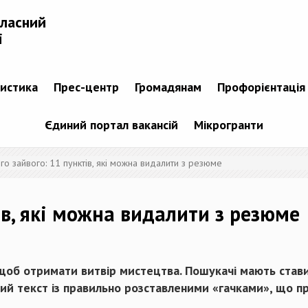
бласний
і
тистика
Прес-центр
Громадянам
Профорієнтація
Єдиний портал вакансій
Мікрогранти
го зайвого: 11 пунктів, які можна видалити з резюме
ів, які можна видалити з резюме
, щоб отримати витвір мистецтва. Пошукачі мають став
ий текст із правильно розставленими «гачками», що п