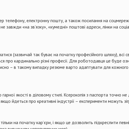
р телефону, електронну пошту, а також посилання на соцмереж
і не завжди «на зв’язку», «кумедні» поштові адреси, лінки на соц
тися (зазвичай так буває на початку професійного шляху), всі с
 про кардинально різні професії. Для роботодавця це буде озна
рисно – в такому випадку резюме варто адаптувати для кожного
гарної якості в діловому стилі. Ксерокопія з паспорта точно не
е якщо йдеться про креативні індустрії – експерименти можуть зіг
тільки на початку кар’єри, і якщо це дозволить підкреслити певн
дома вивченням непопулярних мов).