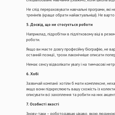
Не слід перераховувати навчальні програми, які 
тренінгів (краще обрати найактуальніші). Не варто
5. Досвід, що не стосується роботи
Наприклад, підробітки в підлітковому віці в резю
роботи.
Якщо ви маєте довгу професійну біографію, не ва
останній позиції, трохи лаконічніше описати попе
Немає сенсу відволікати увагу і на тимчасові нет
6. Хобі
Зазвичай компанії хотіли б мати комплексне, нех
якщо вони підкреслюють вашу схожість із колекти
описувати всі захоплення та робити на них акцент
7. Особисті якості
Знову-таки – роботодавцю цікаво, якою людиною є 