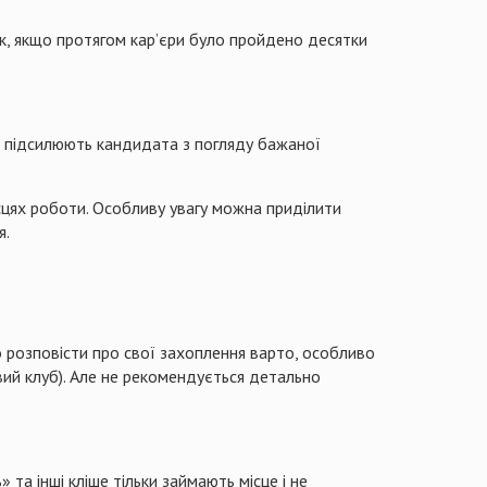
ік, якщо протягом кар’єри було пройдено десятки
 не підсилюють кандидата з погляду бажаної
ісцях роботи. Особливу увагу можна приділити
я.
о розповісти про свої захоплення варто, особливо
вий клуб). Але не рекомендується детально
та інші кліше тільки займають місце і не