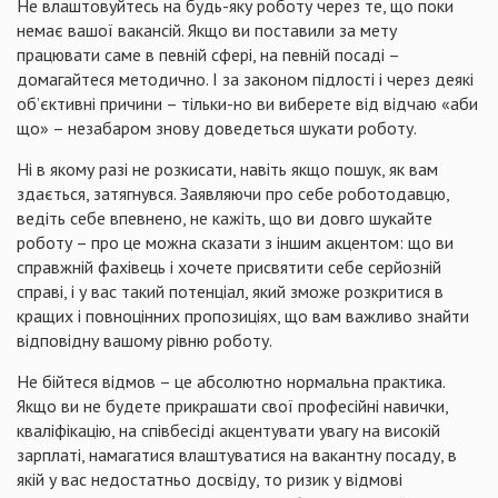
Не влаштовуйтесь на будь-яку роботу через те, що поки
немає вашої вакансій. Якщо ви поставили за мету
працювати саме в певній сфері, на певній посаді –
домагайтеся методично. І за законом підлості і через деякі
об’єктивні причини – тільки-но ви виберете від відчаю «аби
що» – незабаром знову доведеться шукати роботу.
Ні в якому разі не розкисати, навіть якщо пошук, як вам
здається, затягнувся. Заявляючи про себе роботодавцю,
ведіть себе впевнено, не кажіть, що ви довго шукайте
роботу – про це можна сказати з іншим акцентом: що ви
справжній фахівець і хочете присвятити себе серйозній
справі, і у вас такий потенціал, який зможе розкритися в
кращих і повноцінних пропозиціях, що вам важливо знайти
відповідну вашому рівню роботу.
Не бійтеся відмов – це абсолютно нормальна практика.
Якщо ви не будете прикрашати свої професійні навички,
кваліфікацію, на співбесіді акцентувати увагу на високій
зарплаті, намагатися влаштуватися на вакантну посаду, в
якій у вас недостатньо досвіду, то ризик у відмові