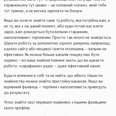
справжньому тут цікаво – це головний «гачок», який тебе
тут тримає, а не висока зарплата чи бонуси.
Якщо ви хочете знайти саме ту роботу, яка потрібна вам, а
не ту, яка є на даний момент, або куди готові вас взяти
зараз, вам доведеться бути вельми старанним,
наполегливим і терплячим. Просто так нічого не знайдеться.
Шукати роботу за допомогою одного джерела, наприклад,
одного сайту або місцевої газети оголошень – вельми не
ефективно. Як можна більше каналів пошуку має бути
задіяно – всі ваші знайомі повинні знати, що ви шукаєте
роботу: «сарафанне» радіо – дуже ефективний канал.
Будьте впевнені в собі та не нийте, що нібито тільки по
знайомству можна знайти пристойну вакансію. Якщо ви
відмінний фахівець – терпіння і наполегливість приведуть
до результату.
Чітко знайте свої переваги порівняно з іншими фахівцями
свого профілю.