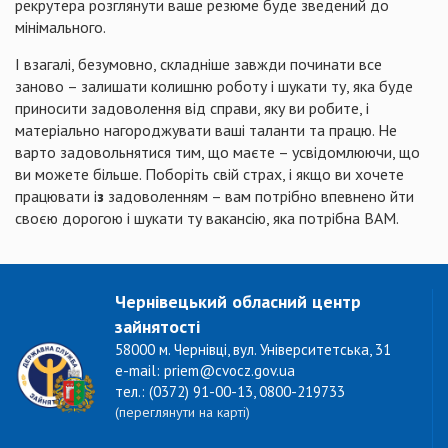
рекрутера розглянути ваше резюме буде зведений до
мінімального.
І взагалі, безумовно, складніше завжди починати все
заново – залишати колишню роботу і шукати ту, яка буде
приносити задоволення від справи, яку ви робите, і
матеріально нагороджувати ваші таланти та працю. Не
варто задовольнятися тим, що маєте – усвідомлюючи, що
ви можете більше. Поборіть свій страх, і якщо ви хочете
працювати і
з
задоволенням – вам потрібно впевнено йти
своєю дорогою і шукати ту вакансію, яка потрібна ВАМ.
Чернівецький обласний центр
зайнятості
58000 м. Чернівці, вул. Університетська, 31
e-mail: priem@cvocz.gov.ua
тел.: (0372) 91-00-13, 0800-219733
(переглянути на карті)