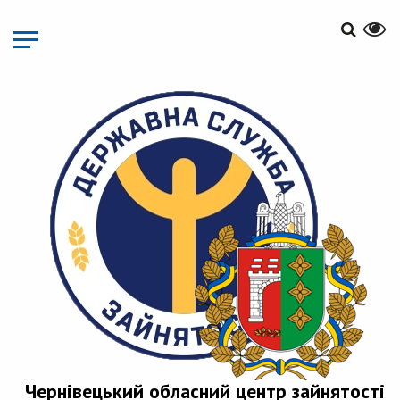
Перейти
до
основного
матеріалу
Чернівецький обласний центр зайнятості