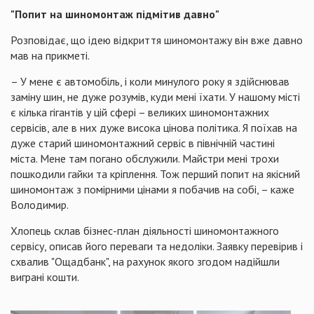
"Попит на шиномонтаж підмітив давно"
Розповідає, що ідею відкриття шиномонтажу він вже давно
мав на прикметі.
– У мене є автомобіль, і коли минулого року я здійснював
заміну шин, не дуже розумів, куди мені їхати. У нашому місті
є кілька гігантів у цій сфері – великих шиномонтажних
сервісів, але в них дуже висока цінова політика. Я поїхав на
дуже старий шиномонтажний сервіс в північній частині
міста. Мене там погано обслужили. Майстри мені трохи
пошкодили гайки та кріплення. Тож перший попит на якісний
шиномонтаж з помірними цінами я побачив на собі, – каже
Володимир.
Хлопець склав бізнес-план діяльності шиномонтажного
сервісу, описав його переваги та недоліки. Заявку перевірив і
схвалив "Ощадбанк", на рахунок якого згодом надійшли
виграні кошти.