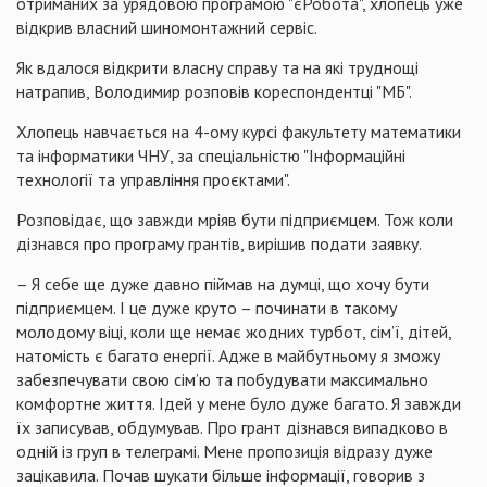
отриманих за урядовою програмою "єРобота", хлопець уже
відкрив власний шиномонтажний сервіс.
Як вдалося відкрити власну справу та на які труднощі
натрапив, Володимир розповів кореспондентці "МБ".
Хлопець навчається на 4-ому курсі факультету математики
та інформатики ЧНУ, за спеціальністю "Інформаційні
технології та управління проєктами".
Розповідає, що завжди мріяв бути підприємцем. Тож коли
дізнався про програму грантів, вирішив подати заявку.
– Я себе ще дуже давно піймав на думці, що хочу бути
підприємцем. І це дуже круто – починати в такому
молодому віці, коли ще немає жодних турбот, сім’ї, дітей,
натомість є багато енергії. Адже в майбутньому я зможу
забезпечувати свою сім’ю та побудувати максимально
комфортне життя. Ідей у мене було дуже багато. Я завжди
їх записував, обдумував. Про грант дізнався випадково в
одній із груп в телеграмі. Мене пропозиція відразу дуже
зацікавила. Почав шукати більше інформації, говорив з