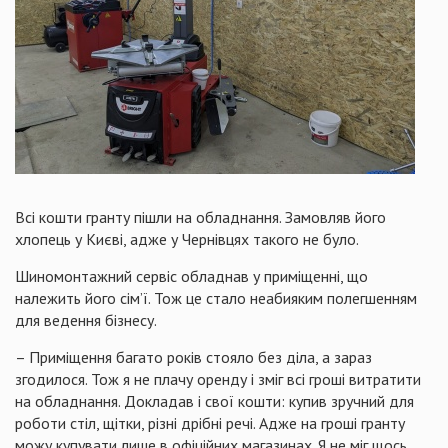
Всі кошти гранту пішли на обладнання. Замовляв його
хлопець у Києві, адже у Чернівцях такого не було.
Шиномонтажний сервіс обладнав у приміщенні, що
належить його сім’ї. Тож це стало неабияким полегшенням
для ведення бізнесу.
– Приміщення багато років стояло без діла, а зараз
згодилося. Тож я не плачу оренду і зміг всі гроші витратити
на обладнання. Докладав і свої кошти: купив зручний для
роботи стіл, щітки, різні дрібні речі. Адже на гроші гранту
можу купувати лише в офіційних магазинах. Я не міг щось