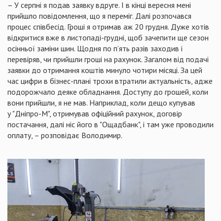
– У серпні я подав заявку вдруге. І в кінці вересня мені
прийшло повідомлення, що я переміг. Далі розпочався
процес співбесід. Гроші я отримав аж 20 грудня. Дуже хотів
відкритися вже в листопаді-грудні, щоб зачепити ще сезон
осінньої заміни шин. Щодня по п’ять разів заходив і
перевіряв, чи прийшли гроші на рахунок. Загалом від подачі
заявки до отримання коштів минуло чотири місяці. За цей
час цифри в бізнес-плані трохи втратили актуальність, адже
подорожчало деяке обладнання. Доступу до грошей, коли
вони прийшли, я не мав. Наприклад, коли дещо купував
у "Дніпро-М", отримував офіційний рахунок, договір
постачання, далі ніс його в "Ощадбанк", і там уже проводили
оплату, – розповідає Володимир.