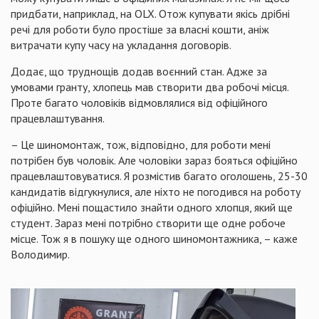
придбати, наприклад, на ОLX. Отож купувати якісь дрібні
речі для роботи було простіше за власні кошти, аніж
витрачати купу часу на укладання договорів.
Додає, що труднощів додав воєнний стан. Адже за
умовами гранту, хлопець мав створити два робочі місця.
Проте багато чоловіків відмовлялися від офіційного
працевлаштування.
– Це шиномонтаж, тож, відповідно, для роботи мені
потрібен був чоловік. Але чоловіки зараз бояться офіційно
працевлаштовуватися. Я розмістив багато оголошень, 25-30
кандидатів відгукнулися, але ніхто не погодився на роботу
офіційно. Мені пощастило знайти одного хлопця, який ще
студент. Зараз мені потрібно створити ще одне робоче
місце. Тож я в пошуку ще одного шиномонтажника, – каже
Володимир.