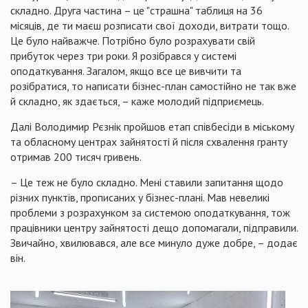
складно. Друга частина – це "страшна" таблиця на 36
місяців, де ти маєш розписати свої доходи, витрати тощо.
Це було найважче. Потрібно було розрахувати свій
прибуток через три роки. Я розібрався у системі
оподаткування. Загалом, якщо все це вивчити та
розібратися, то написати бізнес-план самостійно не так вже
й складно, як здається, – каже молодий підприємець.
Далі Володимир Рєзнік пройшов етап співбесіди в міському
та обласному центрах зайнятості й після схвалення гранту
отримав 200 тисяч гривень.
– Це теж не було складно. Мені ставили запитання щодо
різних пунктів, прописаних у бізнес-плані. Мав невеликі
проблеми з розрахунком за системою оподаткування, тож
працівники центру зайнятості дещо допомагали, підправили.
Звичайно, хвилювався, але все минуло дуже добре, – додає
він.