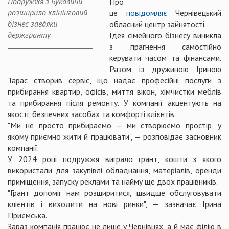
Подружжя з Буковини
Про
розширило клінінговий
це
повідомляє
Чернівецький
бізнес завдяки
обласний центр зайнятості.
держгранту
Ідея сімейного бізнесу виникла
з прагнення самостійно
керувати часом та фінансами.
Разом із дружиною Іриною
Тарас створив сервіс, що надає професійні послуги з
прибирання квартир, офісів, миття вікон, хімчистки меблів
та прибирання після ремонту. У компанії акцентують на
якості, безпечних засобах та комфорті клієнтів.
"Ми не просто прибираємо — ми створюємо простір, у
якому приємно жити й працювати", — розповідає засновник
компанії.
У 2024 році подружжя виграло грант, кошти з якого
використали для закупівлі обладнання, матеріалів, оренди
приміщення, запуску реклами та найму ще двох працівників.
"Грант допоміг нам розширитися, швидше обслуговувати
клієнтів і виходити на нові ринки", — зазначає Ірина
Приємська.
Зараз компанія працює не лише у Чернівцях, а й має філію в