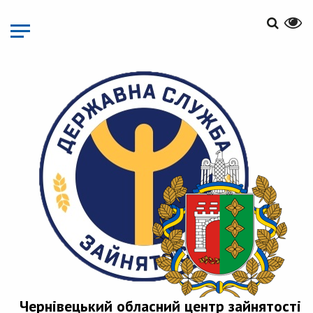
Перейти
до
основного
матеріалу
Чернівецький обласний центр зайнятості