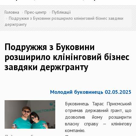
Головна
Прес-центр
Публікації
Подружжя з Буковини розширило клінінговий бізнес завдяки
держгранту
Подружжя з Буковини
розширило клінінговий бізнес
завдяки держгранту
Молодий буковинець 02.05.2025
Буковинець Тарас Приємський
отримав державний грант, що
дозволив йому розширити
власну справу — клінінгову
компанію.