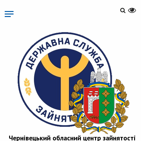
Перейти
до
основного
матеріалу
Чернівецький обласний центр зайнятості