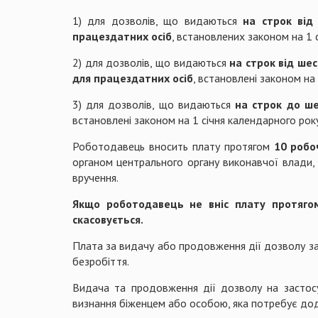
1) для дозволів, що видаються
на строк від
працездатних осіб
, встановлених законом на 1
2) для дозволів, що видаються
на строк від ше
для працездатних осіб
, встановлені законом на
3) для дозволів, що видаються
на строк до ше
встановлені законом на 1 січня календарного ро
Роботодавець вносить плату протягом
10 робо
органом центрального органу виконавчої влади, 
вручення.
Якщо роботодавець не вніс плату протяго
скасовується.
Плата за видачу або продовження дії дозволу з
безробіття.
Видача та продовження дії дозволу на застосу
визнання біженцем або особою, яка потребує дод