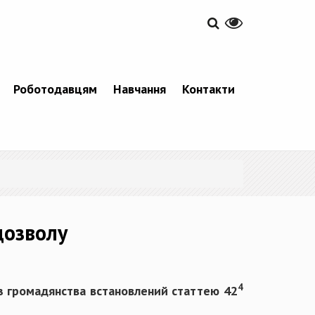
Роботодавцям
Навчання
Контакти
дозволу
4
ез громадянства встановлений статтею 42