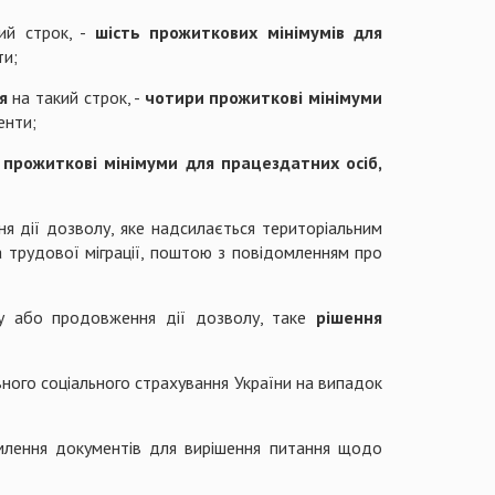
ий строк, -
шість прожиткових мінімумів для
ти;
я
на такий строк, -
чотири прожиткові мінімуми
енти;
 прожиткові мінімуми для працездатних осіб,
 дії дозволу, яке надсилається територіальним
а трудової міграції, поштою з повідомленням про
 або продовження дії дозволу, таке
рішення
ого соціального страхування України на випадок
рмлення документів для вирішення питання щодо