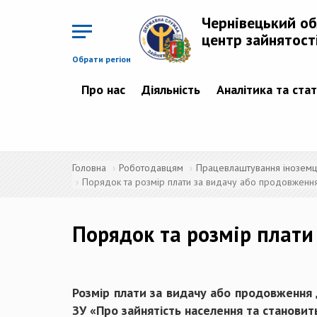
Перейти
до
Чернівецький о
основного
матеріалу
центр зайнятост
Обрати регіон
Про нас
Діяльність
Аналітика та ста
Головна
Роботодавцям
Працевлаштування іноземців
Порядок та розмір плати за видачу або продовження
Порядок та розмір плати
Розмір плати за видачу або продовження 
ЗУ «Про зайнятість населення та
становит