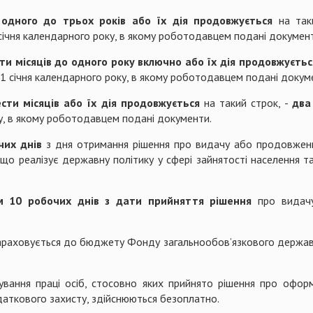
 одного до трьох років або їх дія продовжується
на так
 січня календарного року, в якому роботодавцем подані докумен
сти місяців до одного року включно
або їх дія продовжуєтьс
 1 січня календарного року, в якому роботодавцем подані докум
сти місяців або їх дія продовжується
на такий строк, -
два
ку, в якому роботодавцем подані документи.
чих днів
з дня отримання рішення про видачу або продовження
що реалізує державну політику у сфері зайнятості населення т
м 10 робочих днів з дати прийняття рішення
про видачу
араховується до бюджету Фонду загальнообов’язкового державн
вання праці осіб, стосовно яких прийнято рішення про офо
аткового захисту, здійснюються безоплатно.