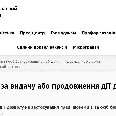
бласний
і
тистика
Прес-центр
Громадянам
Профорієнтація
Єдиний портал вакансій
Мікрогранти
 та осіб без громадянства в Україні
Інформація до відома
 дії дозволу
 за видачу або продовження дії 
дії дозволу
на застосування праці іноземців та осіб б
ь
: