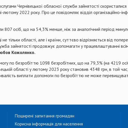
слугами Чернівецької обласної служби зайнятості скористалися 
ічні-лютому 2022 року. Про це повідомляє відділ організаційно-і
и 807 осіб, що на 54,3% менше, ніж за аналогічний період минул
ці не тільки області, але і країни, суттєво відрізняється від поп
ужба зайнятості продовжує допомагати у працевлаштуванні всім,
Любов Кожолянко.
огу по безробіттю 1098 безробітних, що на 79,3% (на 4219 осіб
цькій області у лютому 2023 року становив 4348 грн, в той час, 
тривалість виплати допомоги по безробіттю не може перевищуват
Поширені запитання громадян
Корисна інформація для населення