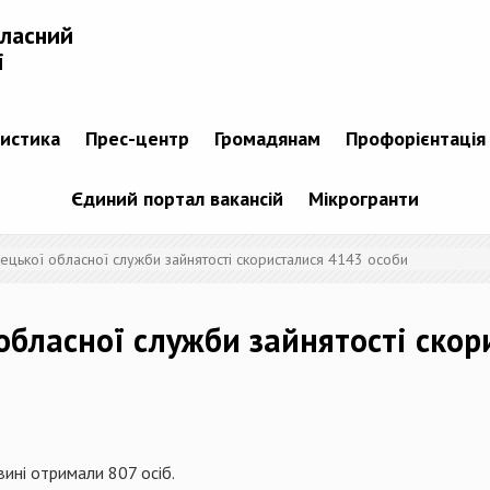
бласний
і
тистика
Прес-центр
Громадянам
Профорієнтація
Єдиний портал вакансій
Мікрогранти
ецької обласної служби зайнятості скористалися 4143 особи
обласної служби зайнятості скор
вині отримали 807 осіб.