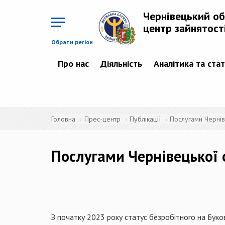
Перейти
до
Чернівецький о
основного
матеріалу
центр зайнятост
Обрати регіон
Про нас
Діяльність
Аналітика та ста
Головна
Прес-центр
Публікації
Послугами Чернів
Послугами Чернівецької 
З початку 2023 року статус безробітного на Буко