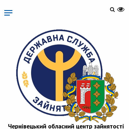
Перейти
до
основного
матеріалу
Чернівецький обласний центр зайнятості