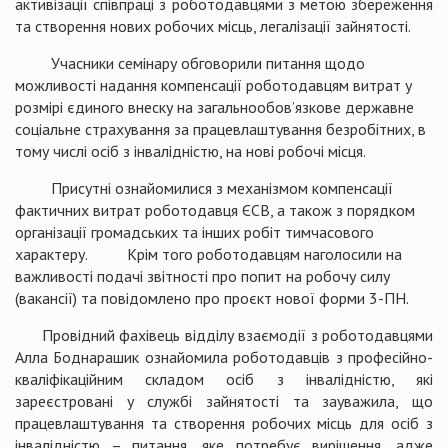
активізації співпраці з роботодавцями з метою збереження
та створення нових робочих місць, легалізації зайнятості.
Учасники семінару обговорили питання щодо
можливості надання компенсації роботодавцям витрат у
розмірі єдиного внеску на загальнообов’язкове державне
соціальне страхування за працевлаштування безробітних, в
тому числі осіб з інвалідністю, на нові робочі місця.
Присутні ознайомилися з механізмом компенсації
фактичних витрат роботодавця ЄСВ, а також з порядком
організації громадських та інших робіт тимчасового
характеру. Крім того роботодавцям наголосили на
важливості подачі звітності про попит на робочу силу
(вакансії) та повідомлено про проєкт нової форми 3-ПН.
Провідний фахівець відділу взаємодії з роботодавцями
Алла Боднарашик ознайомила роботодавців з професійно-
кваліфікаційним складом осіб з інвалідністю, які
зареєстровані у службі зайнятості та зауважила, що
працевлаштування та створення робочих місць для осіб з
інвалідністю – питання, яке потребує вирішення, адже