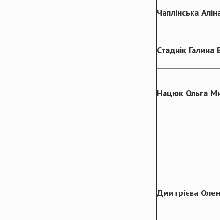
Чаплінська Алін
Стаднік Галина 
Нацюк Ольга Ми
Дмитрієва Олена