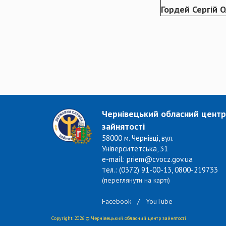
Гордей Сергій 
Чернівецький обласний центр
зайнятості
58000 м. Чернівці, вул.
Університетська, 31
e-mail: priem@cvocz.gov.ua
тел.: (0372) 91-00-13, 0800-219733
(переглянути на карті)
Facebook
/
YouTube
Copyright 2026 © Чернівецький обласний центр зайнятості