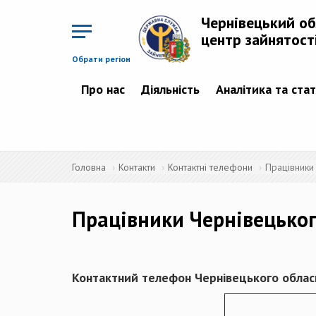
Перейти
до
Чернівецький о
основного
матеріалу
центр зайнятост
Обрати регіон
Про нас
Діяльність
Аналітика та ста
Головна
Контакти
Контактні телефони
Працівники
Працівники Чернівецьког
Контактний телефон Чернівецького обласн