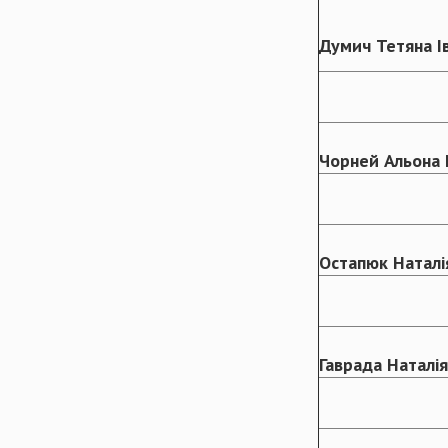
Думич Тетяна І
Чорней Альона 
Остапюк Наталі
Гаврада Наталія