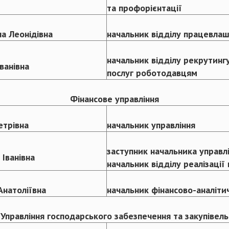
та профорієнтації
на Леонідівна
начальник відділу працевла
начальник відділу рекрутинг
ванівна
послуг роботодавцям
Фінансове управління
етрівна
начальник управління
заступник начальника управл
 Іванівна
начальник відділу реалізації
Анатоліївна
начальник фінансово-аналіти
Управління господарського забезпечення та закупівель