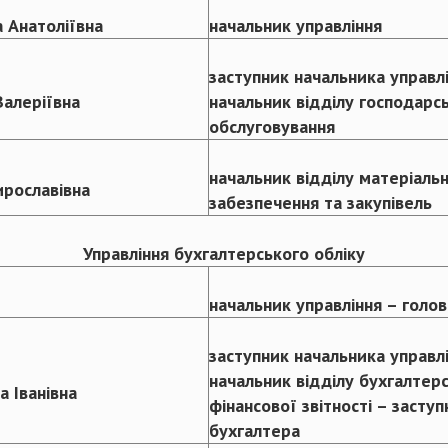
а Анатоліївна
начальник управління
заступник начальника управл
Валеріївна
начальник відділу господарс
обслуговування
начальник відділу матеріаль
рославівна
забезпечення та закупівель
Управління бухгалтерського обліку
начальник управління – голо
заступник начальника управл
начальник відділу бухгалтерс
 Іванівна
фінансової звітності – засту
бухгалтера