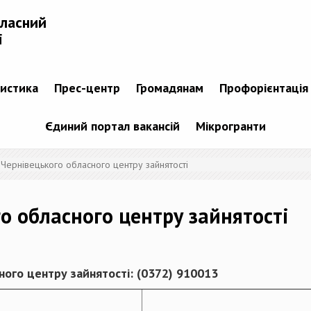
бласний
і
тистика
Прес-центр
Громадянам
Профорієнтація
Єдиний портал вакансій
Мікрогранти
 Чернівецького обласного центру зайнятості
о обласного центру зайнятості
ого центру зайнятості: (0372) 910013