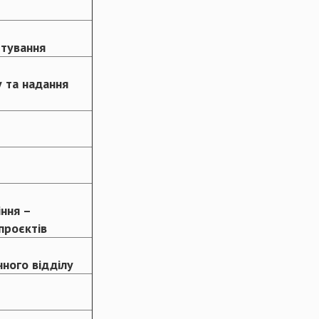
штування
у та надання
іння –
 проєктів
чного відділу