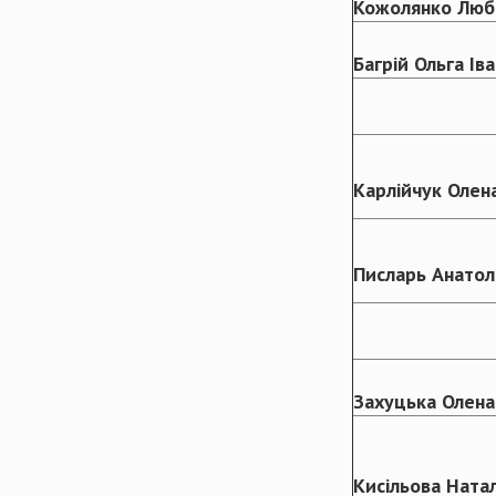
Кожолянко
Люб
Багрій
Ольга Іва
Карлійчук
Олена
Писларь
Анатол
Захуцька
Олена
Кисільова
Ната