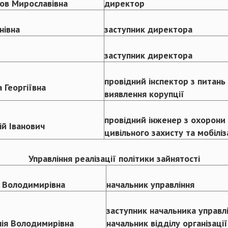
ов Мирославівна
директор
нівна
заступник директора
заступник директора
провідний інспектор з питань 
 Георгіївна
виявлення корупції
провідний інженер з охорони 
ій Іванович
цивільного захисту та мобілі
Управління реалізації політики зайнятості
 Володимирівна
начальник управління
заступник начальника управл
лія Володимирівна
начальник відділу організаці