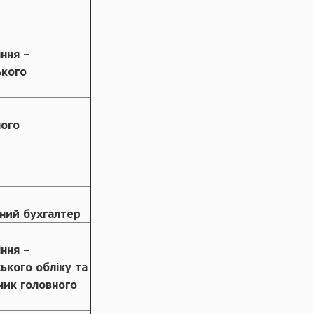
іння –
ького
ного
вний бухгалтер
іння –
ького обліку та
пник головного