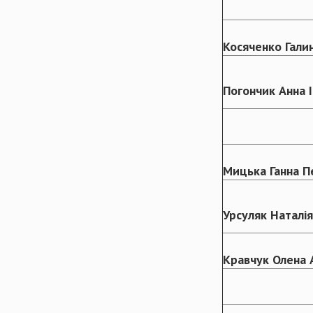
Косяченко
Гали
Погончик
Анна І
Мицька Ганна П
Урсуляк Наталія
Кравчук Олена 