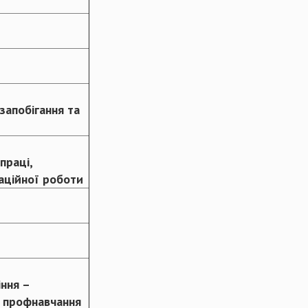
запобігання та
праці,
заційної роботи
іння –
ї профнавчання