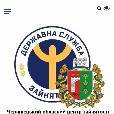
Перейти
до
основного
матеріалу
Чернівецький обласний центр зайнятості