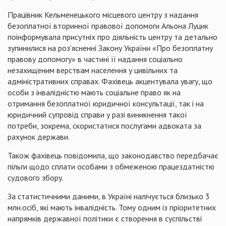
Працівник Кельменецького місцевого центру з надання
безоплатної вторинної правової допомоги Альона Луцик
поінформувала присутніх про діяльність центру та детально
зупинилися на роз'ясненні Закону України «Про безоплатну
правову допомогу» в частині її надання соціально
незахищеним верствам населення у цивільних та
адміністративних справах. Фахівець акцентувала увагу, що
особи з інвалідністю мають соціальне право як на
отримання безоплатної юридичної консультації, так і на
юридичний супровід справи у разі виникнення такої
потреби, зокрема, скористатися послугами адвоката за
рахунок держави.
Також фахівець повідомила, що законодавство передбачає
пільги щодо сплати особами з обмеженою працездатністю
судового збору.
За статистичними даними, в Україні налічується близько 3
млн.осіб, які мають інвалідність. Тому одним із пріоритетних
напрямків державної політики є створення в суспільстві