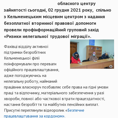
обласного центру
зайнятості сьогодні, 02 грудня 2021 року, спільно
з Кельменецьким місцевим центром з надання
безоплатної вторинної правової допомоги
провели профінформаційний груповий захід
«Ризики нелегальної трудової міграції».
Фахівці відділу активної
підтримки безробітних
Кельменецької філії
поінформували про переваги
офіційного працевлаштування,
адже погоджуючись на
нелегальну роботу, найманий
працівник власноруч позбавляє себе права на гідні умови
праці та відпочинку, матеріального забезпечення у разі
хвороби, повної або часткової втрати працездатності,
настання безробіття та майбутніх пенсійних виплат.
Присутні переглянули відеоролик «
Безпечне
працевлаштування за кордоном».