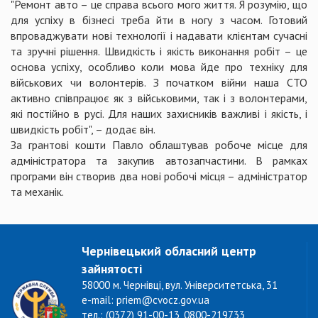
"Ремонт авто – це справа всього мого життя. Я розумію, що
для успіху в бізнесі треба йти в ногу з часом. Готовий
впроваджувати нові технології і надавати клієнтам сучасні
та зручні рішення. Швидкість і якість виконання робіт – це
основа успіху, особливо коли мова йде про техніку для
військових чи волонтерів. З початком війни наша СТО
активно співпрацює як з військовими, так і з волонтерами,
які постійно в русі. Для наших захисників важливі і якість, і
швидкість робіт", – додає він.
За грантові кошти Павло облаштував робоче місце для
адміністратора та закупив автозапчастини. В рамках
програми він створив два нові робочі місця – адміністратор
та механік.
Чернівецький обласний центр
зайнятості
58000 м. Чернівці, вул. Університетська, 31
e-mail: priem@cvocz.gov.ua
тел.: (0372) 91-00-13, 0800-219733