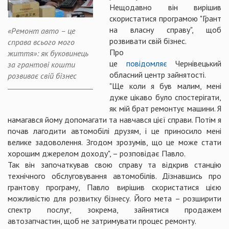
Нещодавно він вирішив
скористатися програмою "Грант
на власну справу", щоб
«Ремонт авто – це
розвивати свій бізнес.
справа всього мого
Про
життя»: як буковинець
це
повідомляє
Чернівецький
за грантові кошти
обласний центр зайнятості.
розвиває свій бізнес
"Ще коли я був малим, мені
дуже цікаво було спостерігати,
як мій брат ремонтує машини. Я
намагався йому допомагати та навчався цієї справи. Потім я
почав лагодити автомобілі друзям, і це приносило мені
велике задоволення. Згодом зрозумів, що це може стати
хорошим джерелом доходу", – розповідає Павло.
Так він започаткував свою справу та відкрив станцію
технічного обслуговування автомобілів. Дізнавшись про
грантову програму, Павло вирішив скористатися цією
можливістю для розвитку бізнесу. Його мета – розширити
спектр послуг, зокрема, зайнятися продажем
автозапчастин, щоб не затримувати процес ремонту.