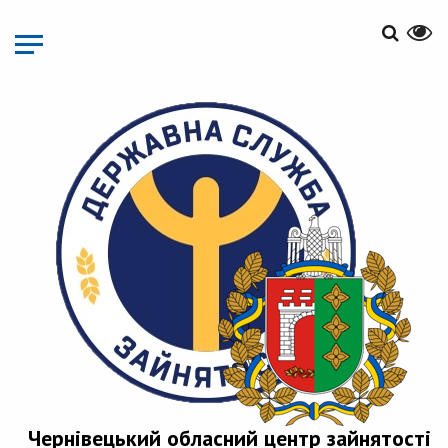
Перейти
до
основного
матеріалу
Чернівецький обласний центр зайнятості