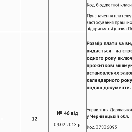
Код бюджетної класи
Призначення платежу:
застосування праці ін
підприємстві (назва П
Розмір плати за в
видається на стро
одного року включ
прожиткові мініму
встановлених закон
календарного року
подані документи.
Управління Державної
№ 46 від
у Чернівецькій обл.
-
12
09.02.2018 р.
Код 37836095