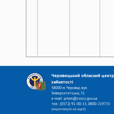
Чернівецький обласний центр
зайнятості
58000 м. Чернівці, вул.
Університетська, 31
e-mail: priem@cvocz.gov.ua
тел.: (0372) 91-00-13, 0800-219733
(переглянути на карті)