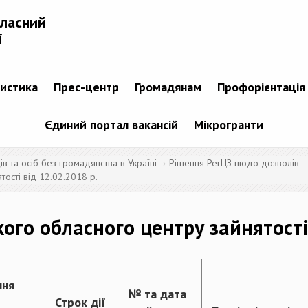
бласний
і
тистика
Прес-центр
Громадянам
Профорієнтація
Єдиний портал вакансій
Мікрогранти
 та осіб без громадянства в Україні
Рішення РегЦЗ щодо дозволів
ості від 12.02.2018 р.
ого обласного центру зайнятості 
ння
№ та дата
Строк дії