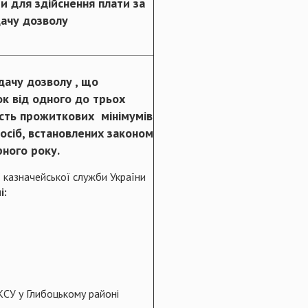
ти для здійснення плати за
ачу дозволу
дачу дозволу , що
к від одного до трьох
ість прожиткових мінімумів
осіб, встановлених законом
рного року.
 казначейської служби України
і:
СУ у Глибоцькому районі