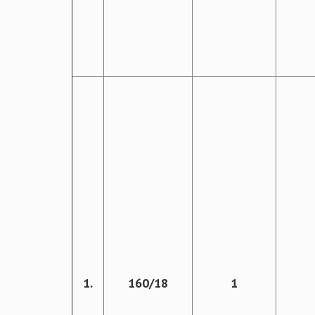
1.
160/18
1