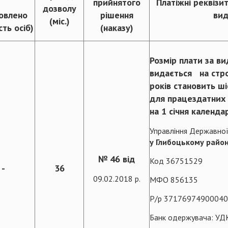
прийнятого
Платіжні реквізи
дозволу
овлено
рішення
вид
(міс.)
сть осіб)
(наказу)
Розмір плати за ви
видається на стро
років становить ш
для працездатних 
на 1 січня календа
Управління Державної
у Глибоцькому район
№ 46 від
Код 36751529
-
36
09.02.2018 р.
МФО 856135
Р/р 37176974900040
Банк одержувача: УДК