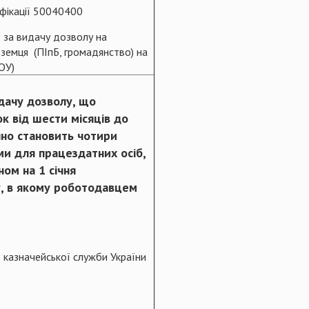
фікації 50040400
 за видачу дозволу на
оземця (ПІпБ, громадянство) на
ОУ)
идачу дозволу, що
к від шести місяців до
но становить чотири
ми для працездатних осіб,
ом на 1 січня
, в якому роботодавцем
 казначейської служби України