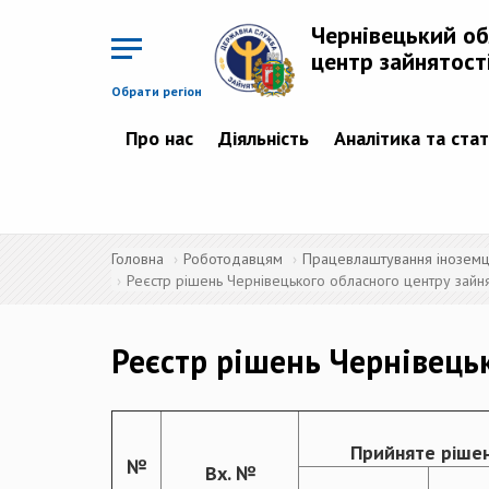
Перейти
до
Чернівецький о
основного
матеріалу
центр зайнятост
Обрати регіон
Про нас
Діяльність
Аналітика та ста
Головна
Роботодавцям
Працевлаштування іноземців
Реєстр рішень Чернівецького обласного центру зайнят
Реєстр рішень Чернівецьк
Прийняте ріше
№
Вх. №