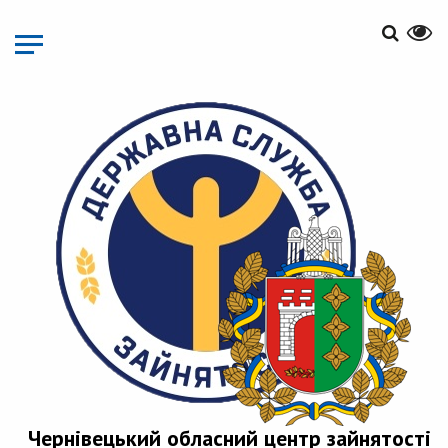
Перейти
до
основного
матеріалу
Чернівецький обласний центр зайнятості