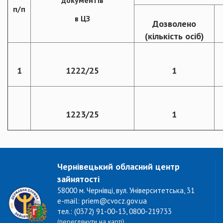
документів
п/п
в ЦЗ
Дозволено
(кількість осіб)
1
1222/25
1
1223/25
1
Чернівецький обласний центр
зайнятості
58000 м. Чернівці, вул. Університетська, 31
e-mail: priem@cvocz.gov.ua
тел.: (0372) 91-00-13, 0800-219733
(переглянути на карті)