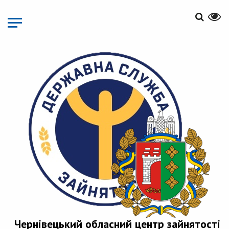
Перейти
до
основного
матеріалу
Чернівецький обласний центр зайнятості