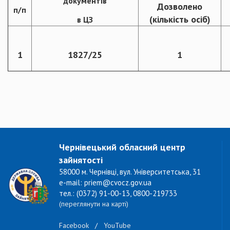
документів
Дозволено
п/п
(кількість осіб)
в ЦЗ
1
1827/25
1
Чернівецький обласний центр
зайнятості
58000 м. Чернівці, вул. Університетська, 31
e-mail: priem@cvocz.gov.ua
тел.: (0372) 91-00-13, 0800-219733
(переглянути на карті)
Facebook
/
YouTube