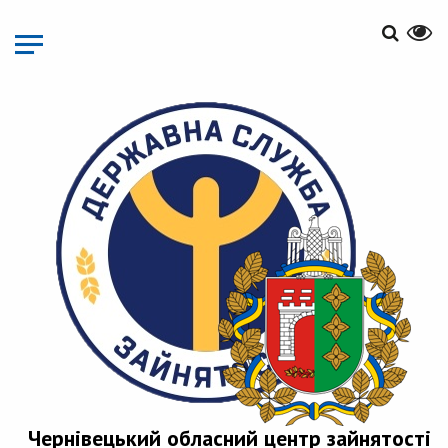
Перейти
до
основного
матеріалу
Чернівецький обласний центр зайнятості