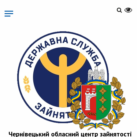
Перейти
до
основного
матеріалу
Чернівецький обласний центр зайнятості