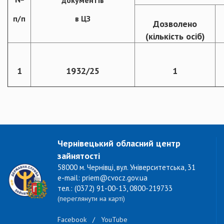
документів
п/п
в ЦЗ
Дозволено
(кількість осіб)
1
1932/25
1
Чернівецький обласний центр
зайнятості
58000 м. Чернівці, вул. Університетська, 31
e-mail: priem@cvocz.gov.ua
тел.: (0372) 91-00-13, 0800-219733
(переглянути на карті)
Facebook
/
YouTube