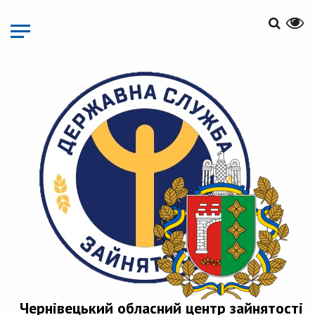
Перейти
до
основного
матеріалу
Чернівецький обласний центр зайнятості