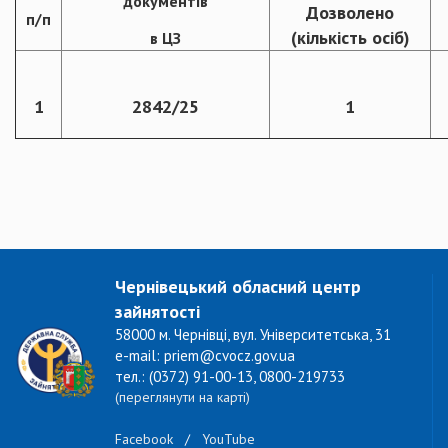
документів
Дозволено
п/п
(кількість осіб)
в ЦЗ
1
2842/25
1
Чернівецький обласний центр
зайнятості
58000 м. Чернівці, вул. Університетська, 31
e-mail: priem@cvocz.gov.ua
тел.: (0372) 91-00-13, 0800-219733
(переглянути на карті)
Facebook
/
YouTube