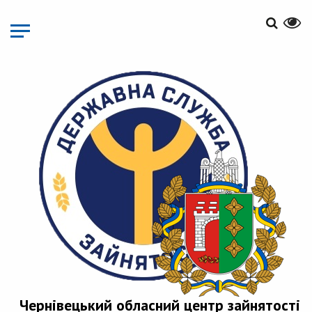
Перейти
до
основного
матеріалу
Чернівецький обласний центр зайнятості