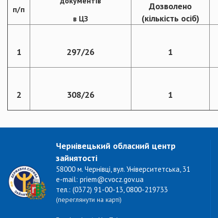
документів
Дозволено
п/п
(кількість осіб)
в ЦЗ
1
297/26
1
2
308/26
1
Чернівецький обласний центр
зайнятості
58000 м. Чернівці, вул. Університетська, 31
e-mail: priem@cvocz.gov.ua
тел.: (0372) 91-00-13, 0800-219733
(переглянути на карті)