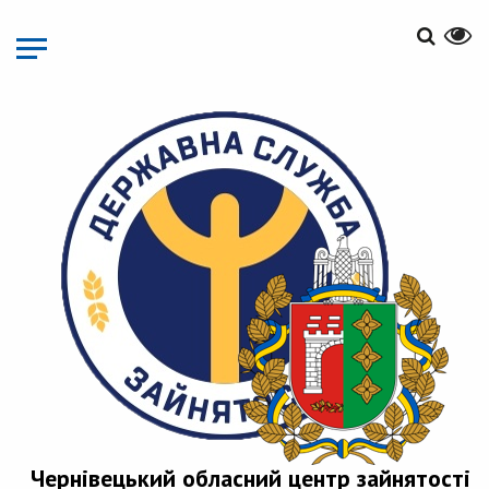
Перейти
до
основного
матеріалу
Чернівецький обласний центр зайнятості