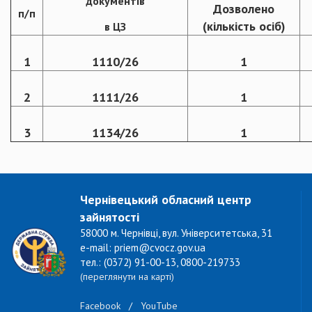
документів
Дозволено
п/п
(кількість осіб)
в ЦЗ
1
1110/26
1
2
1111/26
1
3
1134/26
1
Чернівецький обласний центр
зайнятості
58000 м. Чернівці, вул. Університетська, 31
e-mail: priem@cvocz.gov.ua
тел.: (0372) 91-00-13, 0800-219733
(переглянути на карті)
Facebook
/
YouTube