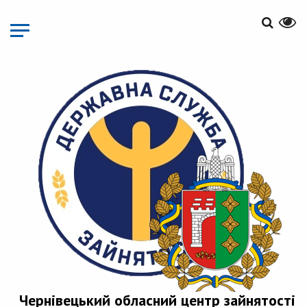
Перейти
до
основного
матеріалу
Чернівецький обласний центр зайнятості