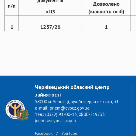
документів
Дозволено
п/п
(кількість осіб)
в ЦЗ
1
1237/26
1
Чернівецький обласний центр
зайнятості
58000 м. Чернівці, вул. Університетська, 31
e-mail: priem@cvocz.gov.ua
тел.: (0372) 91-00-13, 0800-219733
(переглянути на карті)
Facebook
/
YouTube