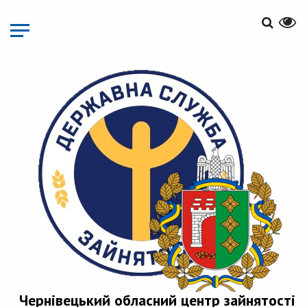
Перейти
до
основного
матеріалу
Чернівецький обласний центр зайнятості