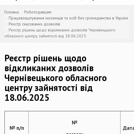
Головна
Роботодавцям
Працевлаштування іноземців та осіб без громадянства в Україні
Реєстр скасованих дозволів
Реєстр рішень щодо відкликаних дозволів Чернівецького
обласного центру зайнятості від 18.06.2025
Реєстр рішень щодо
відкликаних дозволів
Чернівецького обласного
центру зайнятості від
18.06.2025
№
№ п/п
Дата