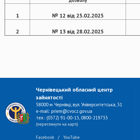
дозволу
1
№ 12 від 25.02.2025
2
№ 13 від 28.02.2025
Чернівецький обласний центр
зайнятості
58000 м. Чернівці, вул. Університетська, 31
e-mail: priem@cvocz.gov.ua
тел.: (0372) 91-00-13, 0800-219733
(переглянути на карті)
Facebook
/
YouTube