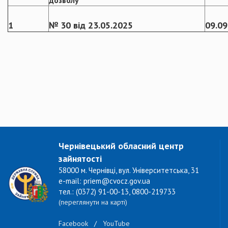
дозволу
1
№ 30 від 23.05.2025
09.09
Чернівецький обласний центр
зайнятості
58000 м. Чернівці, вул. Університетська, 31
e-mail: priem@cvocz.gov.ua
тел.: (0372) 91-00-13, 0800-219733
(переглянути на карті)
Facebook
/
YouTube