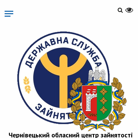
Перейти
до
основного
матеріалу
Чернівецький обласний центр зайнятості