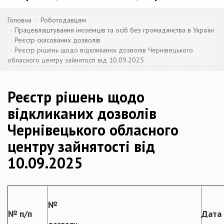
Головна
Роботодавцям
Працевлаштування іноземців та осіб без громадянства в Україні
Реєстр скасованих дозволів
Реєстр рішень щодо відкликаних дозволів Чернівецького
обласного центру зайнятості від 10.09.2025
Реєстр рішень щодо
відкликаних дозволів
Чернівецького обласного
центру зайнятості від
10.09.2025
№
№ п/п
Дата 