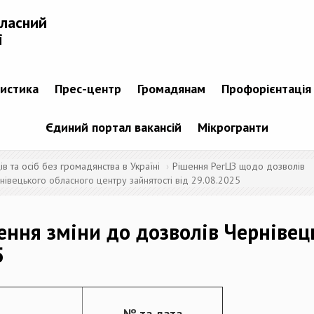
бласний
і
тистика
Прес-центр
Громадянам
Профорієнтація
Єдиний портал вакансій
Мікрогранти
 та осіб без громадянства в Україні
Рішення РегЦЗ щодо дозволів
івецького обласного центру зайнятості від 29.08.2025
ення зміни до дозволів Чернівец
5
№ та дата