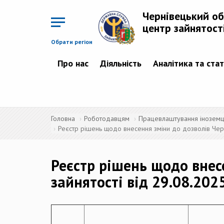
Перейти
до
Чернівецький о
основного
матеріалу
центр зайнятост
Обрати регіон
Про нас
Діяльність
Аналітика та ста
Головна
Роботодавцям
Працевлаштування іноземців
Реєстр рішень щодо внесення зміни до дозволів Черн
Реєстр рішень щодо внес
зайнятості від 29.08.202