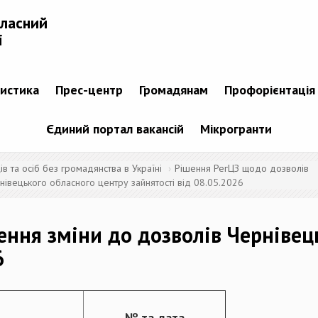
бласний
і
тистика
Прес-центр
Громадянам
Профорієнтація
Єдиний портал вакансій
Мікрогранти
 та осіб без громадянства в Україні
Рішення РегЦЗ щодо дозволів
івецького обласного центру зайнятості від 08.05.2026
ення зміни до дозволів Чернівец
6
№ та дата