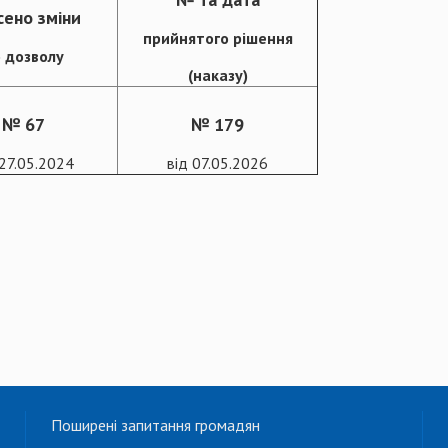
сено зміни
прийнятого рішення
 дозволу
(наказу)
№ 67
№ 179
 27.05.2024
від 07.05.2026
Поширені запитання громадян