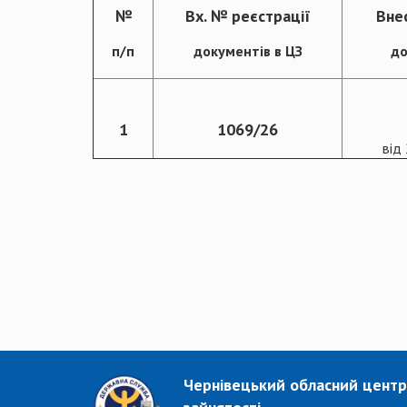
№
Вх. № реєстрації
Вне
п/п
документів в ЦЗ
до
1
1069/26
від
Чернівецький обласний центр