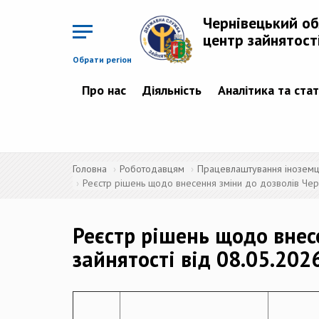
Перейти
до
Чернівецький о
основного
матеріалу
центр зайнятост
Обрати регіон
Про нас
Діяльність
Аналітика та ста
Головна
Роботодавцям
Працевлаштування іноземців
Реєстр рішень щодо внесення зміни до дозволів Черн
Реєстр рішень щодо внес
зайнятості від 08.05.202