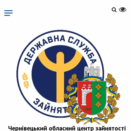
Перейти
до
основного
матеріалу
Чернівецький обласний центр зайнятості