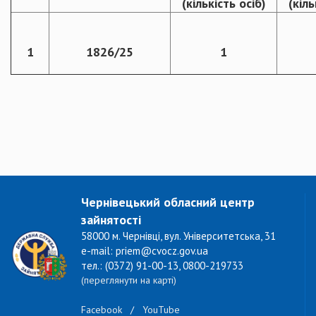
(кількість осіб)
(кіль
1
1826/25
1
Чернівецький обласний центр
зайнятості
58000 м. Чернівці, вул. Університетська, 31
e-mail: priem@cvocz.gov.ua
тел.: (0372) 91-00-13, 0800-219733
(переглянути на карті)
Facebook
/
YouTube