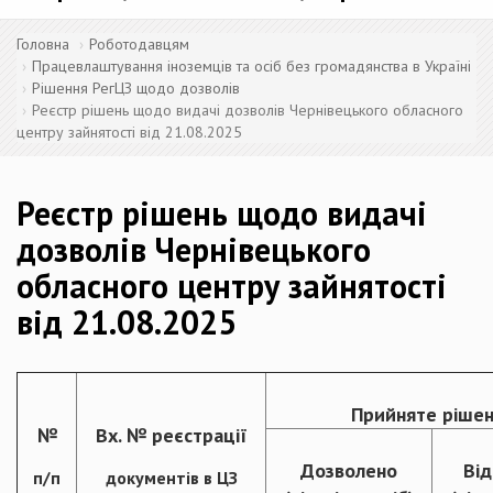
Головна
Роботодавцям
Працевлаштування іноземців та осіб без громадянства в Україні
Рішення РегЦЗ щодо дозволів
Реєстр рішень щодо видачі дозволів Чернівецького обласного
центру зайнятості від 21.08.2025
Реєстр рішень щодо видачі
дозволів Чернівецького
обласного центру зайнятості
від 21.08.2025
Прийняте рішен
№
Вх. № реєстрації
Дозволено
Ві
п/п
документів в ЦЗ