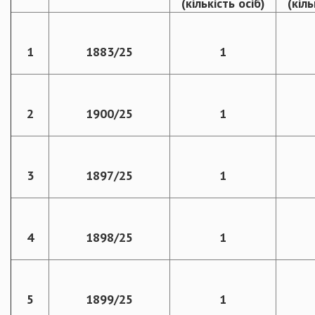
(кількість осіб)
(кіль
1
1883/25
1
2
1900/25
1
3
1897/25
1
4
1898/25
1
5
1899/25
1