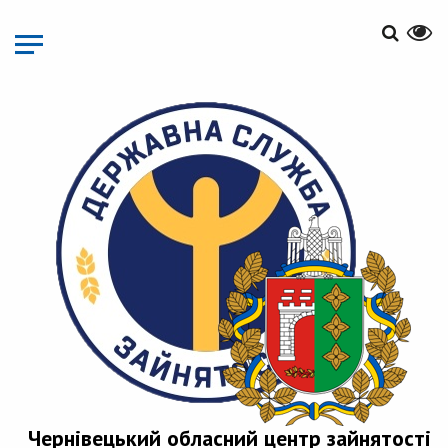
Перейти
до
основного
матеріалу
Чернівецький обласний центр зайнятості