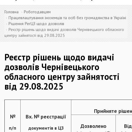
Головна
Роботодавцям
Працевлаштування іноземців та осіб без громадянства в Україні
Рішення РегЦЗ щодо дозволів
Реєстр рішень щодо видачі дозволів Чернівецького обласного
центру зайнятості від 29.08.2025
Реєстр рішень щодо видачі
дозволів Чернівецького
обласного центру зайнятості
від 29.08.2025
Прийняте рішен
№
Вх. № реєстрації
Дозволено
Ві
п/п
документів в ЦЗ