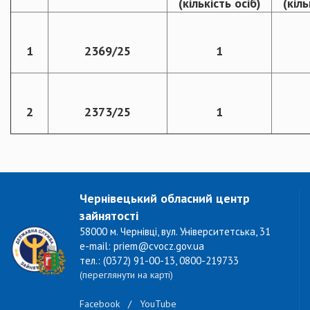
(кількість осіб)
(кіль
1
2369/25
1
2
2373/25
1
Чернівецький обласний центр
зайнятості
58000 м. Чернівці, вул. Університетська, 31
e-mail: priem@cvocz.gov.ua
тел.: (0372) 91-00-13, 0800-219733
(переглянути на карті)
Facebook
/
YouTube