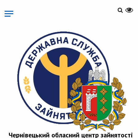
Перейти
до
основного
матеріалу
Чернівецький обласний центр зайнятості