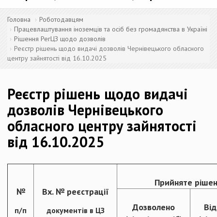
Головна
Роботодавцям
Працевлаштування іноземців та осіб без громадянства в Україні
Рішення РегЦЗ щодо дозволів
Реєстр рішень щодо видачі дозволів Чернівецького обласного
центру зайнятості від 16.10.2025
Реєстр рішень щодо видачі
дозволів Чернівецького
обласного центру зайнятості
від 16.10.2025
Прийняте рішен
№
Вх. № реєстрації
Дозволено
Ві
п/п
документів в ЦЗ