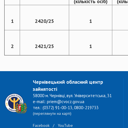
(кількість осіб)
(кіль
1
2420/25
1
2
2421/25
1
Чернівецький обласний центр
зайнятості
58000 м. Чернівці, вул. Університетська, 31
e-mail: priem@cvocz.gov.ua
тел.: (0372) 91-00-13, 0800-219733
(переглянути на карті)
Facebook
/
YouTube