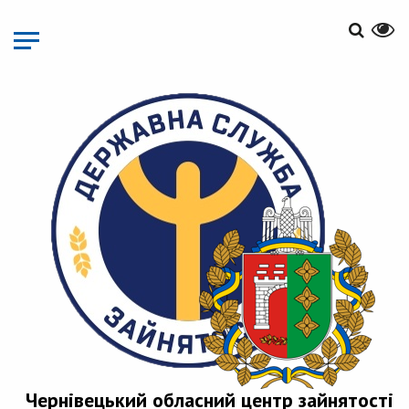
Перейти
до
основного
матеріалу
Чернівецький обласний центр зайнятості