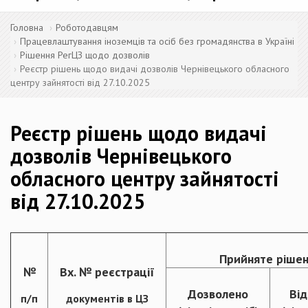
Головна
Роботодавцям
Працевлаштування іноземців та осіб без громадянства в Україні
Рішення РегЦЗ щодо дозволів
Реєстр рішень щодо видачі дозволів Чернівецького обласного
центру зайнятості від 27.10.2025
Реєстр рішень щодо видачі
дозволів Чернівецького
обласного центру зайнятості
від 27.10.2025
Прийняте рішен
№
Вх. № реєстрації
Дозволено
Ві
п/п
документів в ЦЗ