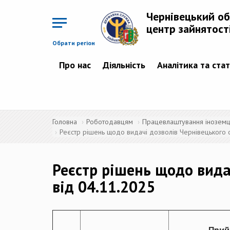
Перейти
до
Чернівецький о
основного
матеріалу
центр зайнятост
Обрати регіон
Про нас
Діяльність
Аналітика та ста
Головна
Роботодавцям
Працевлаштування іноземців
Реєстр рішень щодо видачі дозволів Чернівецького о
Реєстр рішень щодо вида
від 04.11.2025
Прий