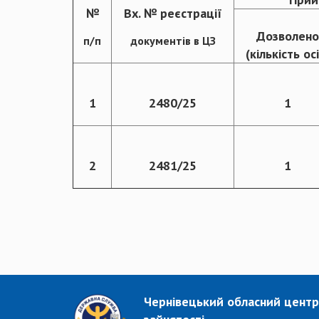
№
Вх. № реєстрації
Дозволено
п/п
документів в ЦЗ
(кількість ос
1
2480/25
1
2
2481/25
1
Чернівецький обласний центр