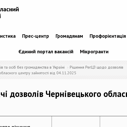
бласний
і
тистика
Прес-центр
Громадянам
Профорієнтація
Єдиний портал вакансій
Мікрогранти
 та осіб без громадянства в Україні
Рішення РегЦЗ щодо дозволів
бласного центру зайнятості від 04.11.2025
чі дозволів Чернівецького облас
няте рішення