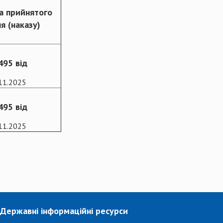
а прийнятого
я (наказу)
95 від
11.2025
95 від
11.2025
Державні інформаційні ресурси