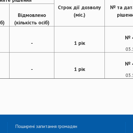
Строк дії дозволу
№ та дат
(міс.)
рішенн
Відмовлено
іб)
(кількість осіб)
№ 4
-
1 рік
03.
№ 4
-
1 рік
03.
Поширені запитання громадян