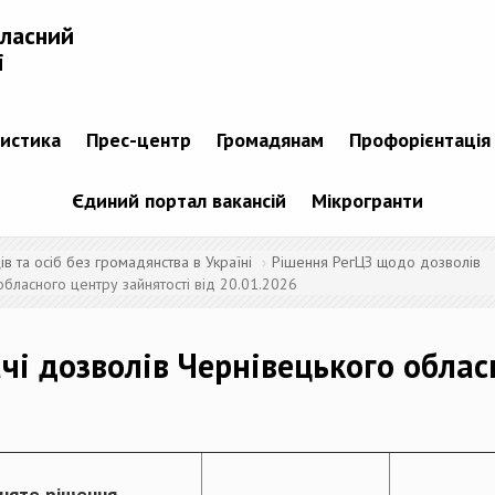
бласний
і
тистика
Прес-центр
Громадянам
Профорієнтація
Єдиний портал вакансій
Мікрогранти
 та осіб без громадянства в Україні
Рішення РегЦЗ щодо дозволів
бласного центру зайнятості від 20.01.2026
чі дозволів Чернівецького облас
няте рішення