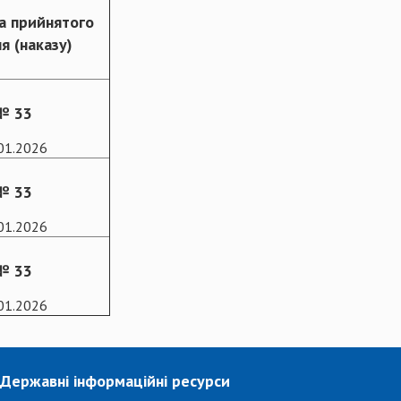
а прийнятого
я (наказу)
№ 33
01.2026
№ 33
01.2026
№ 33
01.2026
Державні інформаційні ресурси