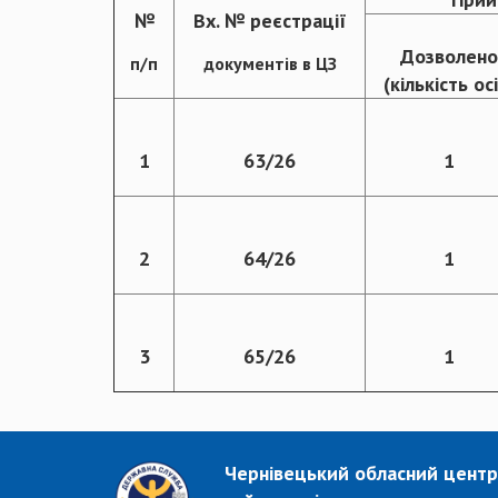
№
Вх. № реєстрації
Дозволено
п/п
документів в ЦЗ
(кількість ос
1
63/26
1
2
64/26
1
3
65/26
1
Чернівецький обласний центр