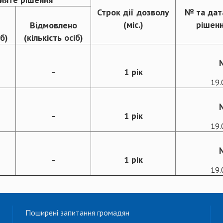
Строк дії дозволу
№ та дат
(міс.)
рішенн
Відмовлено
іб)
(кількість осіб)
-
1 рік
19.
-
1 рік
19.
-
1 рік
19.
Поширені запитання громадян