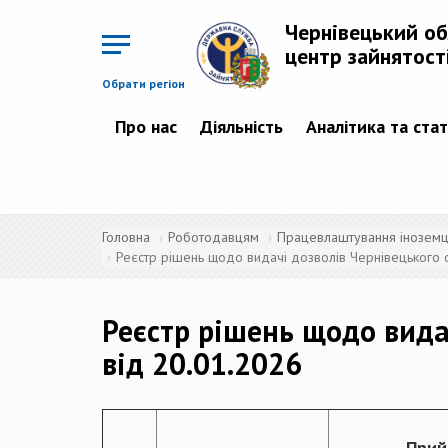
Перейти
до
Чернівецький о
основного
матеріалу
центр зайнятост
Обрати регіон
Про нас
Діяльність
Аналітика та ста
Головна
Роботодавцям
Працевлаштування іноземців
Реєстр рішень щодо видачі дозволів Чернівецького о
Реєстр рішень щодо вида
від 20.01.2026
Прий