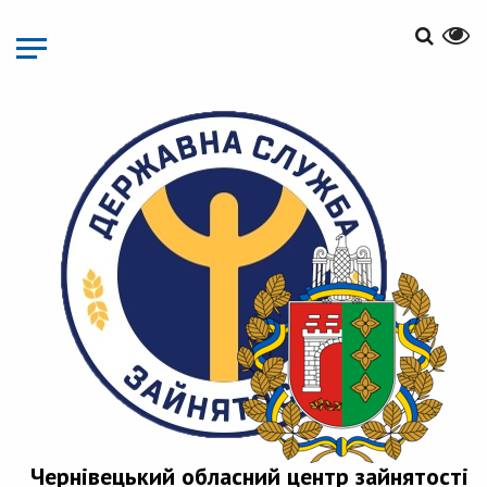
Перейти
до
основного
матеріалу
Чернівецький обласний центр зайнятості