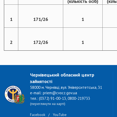
(кількість осіб)
(кіль
1
171/26
1
2
172/26
1
Чернівецький обласний центр
зайнятості
58000 м. Чернівці, вул. Університетська, 31
e-mail: priem@cvocz.gov.ua
тел.: (0372) 91-00-13, 0800-219733
(переглянути на карті)
Facebook
/
YouTube