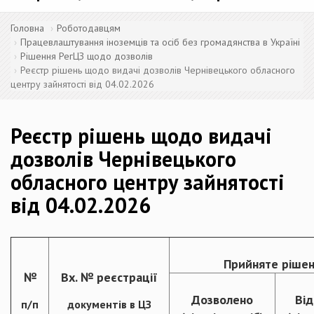
Головна
Роботодавцям
Працевлаштування іноземців та осіб без громадянства в Україні
Рішення РегЦЗ щодо дозволів
Реєстр рішень щодо видачі дозволів Чернівецького обласного
центру зайнятості від 04.02.2026
Реєстр рішень щодо видачі
дозволів Чернівецького
обласного центру зайнятості
від 04.02.2026
Прийняте рішен
№
Вх. № реєстрації
Дозволено
Ві
п/п
документів в ЦЗ