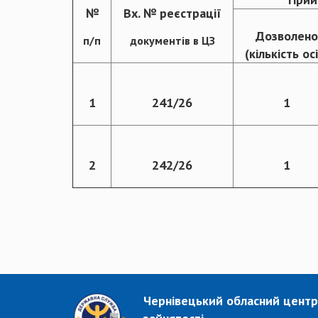
№
Вх. № реєстрації
Дозволено
п/п
документів в ЦЗ
(кількість ос
1
241/26
1
2
242/26
1
Чернівецький обласний центр