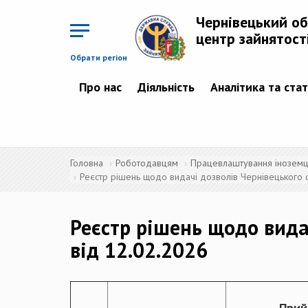
Перейти
до
Чернівецький о
основного
матеріалу
центр зайнятост
Обрати регіон
Про нас
Діяльність
Аналітика та ста
Головна
Роботодавцям
Працевлаштування іноземців
Реєстр рішень щодо видачі дозволів Чернівецького о
Реєстр рішень щодо вида
від 12.02.2026
Прий