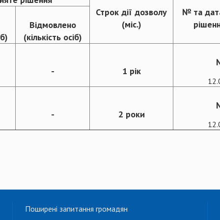
Строк дії дозволу
№ та дат
(міс.)
рішенн
Відмовлено
іб)
(кількість осіб)
-
1 рік
12.
-
2 роки
12.
Поширені запитання громадян