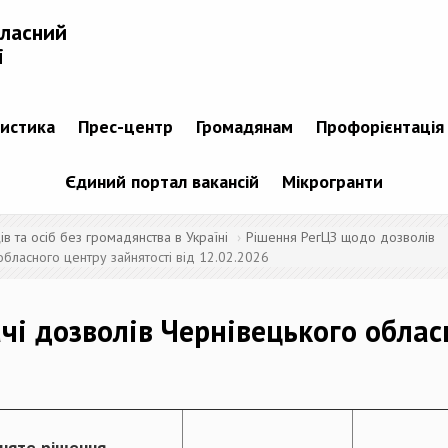
бласний
і
тистика
Прес-центр
Громадянам
Профорієнтація
Єдиний портал вакансій
Мікрогранти
 та осіб без громадянства в Україні
Рішення РегЦЗ щодо дозволів
бласного центру зайнятості від 12.02.2026
чі дозволів Чернівецького облас
няте рішення