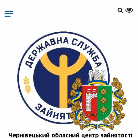
Перейти
до
основного
матеріалу
Чернівецький обласний центр зайнятості