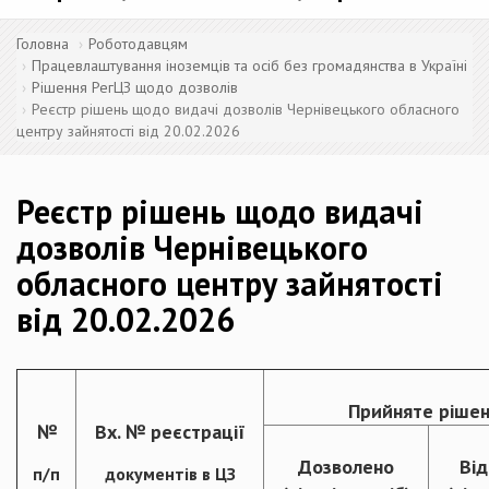
Головна
Роботодавцям
Працевлаштування іноземців та осіб без громадянства в Україні
Рішення РегЦЗ щодо дозволів
Реєстр рішень щодо видачі дозволів Чернівецького обласного
центру зайнятості від 20.02.2026
Реєстр рішень щодо видачі
дозволів Чернівецького
обласного центру зайнятості
від 20.02.2026
Прийняте рішен
№
Вх. № реєстрації
Дозволено
Ві
п/п
документів в ЦЗ