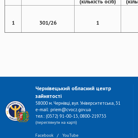
(кількість осіб)
(кіль
1
301/26
1
Чернівецький обласний центр
зайнятості
58000 м. Чернівці, вул. Університетська, 31
e-mail: priem@cvocz.gov.ua
тел.: (0372) 91-00-13, 0800-219733
(переглянути на карті)
Facebook
/
YouTube