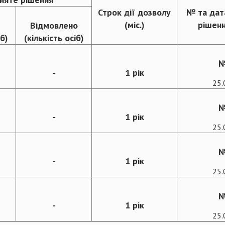
Строк дії дозволу
№ та дат
(міс.)
рішенн
Відмовлено
іб)
(кількість осіб)
№
-
1 рік
25.
№
-
1 рік
25.
№
-
1 рік
25.
№
-
1 рік
25.