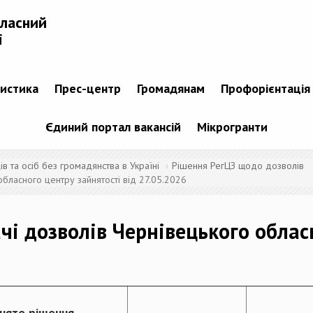
бласний
і
тистика
Прес-центр
Громадянам
Профорієнтація
Єдиний портал вакансій
Мікрогранти
 та осіб без громадянства в Україні
Рішення РегЦЗ щодо дозволів
бласного центру зайнятості від 27.05.2026
чі дозволів Чернівецького облас
няте рішення