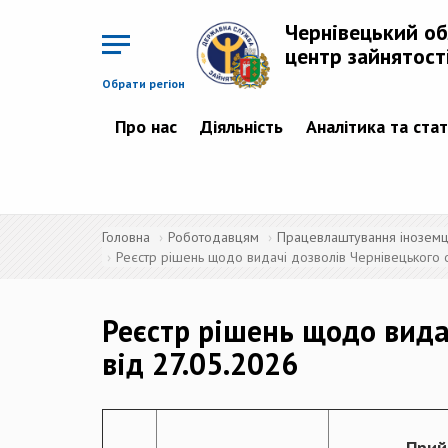
Перейти
до
Чернівецький о
основного
матеріалу
центр зайнятост
Обрати регіон
Про нас
Діяльність
Аналітика та ста
Головна
Роботодавцям
Працевлаштування іноземців
Реєстр рішень щодо видачі дозволів Чернівецького о
Реєстр рішень щодо вида
від 27.05.2026
Прий