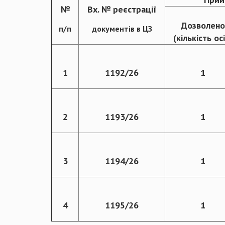
№
Вх. № реєстрації
Дозволено
п/п
документів в ЦЗ
(кількість ос
1
1192/26
1
2
1193/26
1
3
1194/26
1
4
1195/26
1