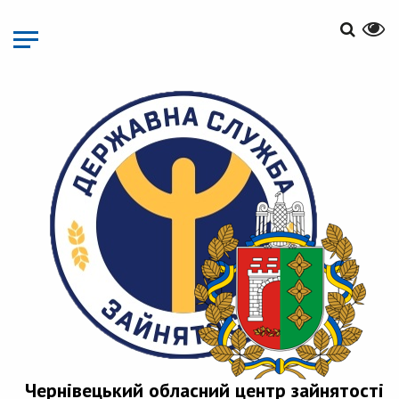
Перейти
до
основного
матеріалу
Чернівецький обласний центр зайнятості