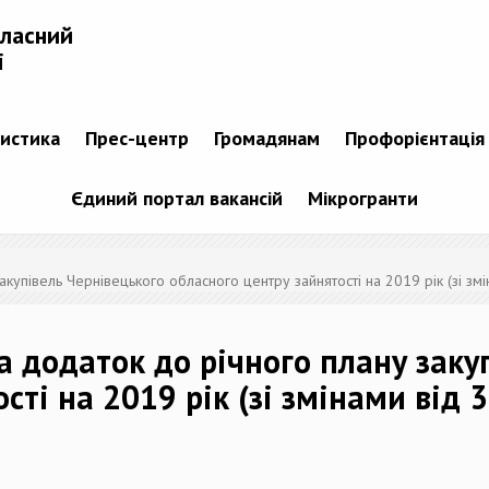
бласний
і
тистика
Прес-центр
Громадянам
Профорієнтація
Єдиний портал вакансій
Мікрогранти
акупівель Чернівецького обласного центру зайнятості на 2019 рік (зі зм
а додаток до річного плану заку
сті на 2019 рік (зі змінами від 