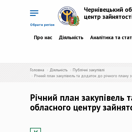
Перейти
до
Чернівецький о
основного
матеріалу
центр зайнятост
Обрати регіон
Про нас
Діяльність
Аналітика та ста
Головна
Діяльність
Публічні закупівлі
Річний план закупівель та додаток до річного плану з
Річний план закупівель т
обласного центру зайнято