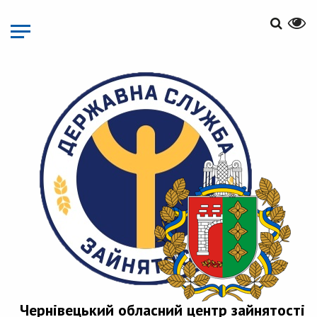
Перейти
до
основного
матеріалу
Чернівецький обласний центр зайнятості