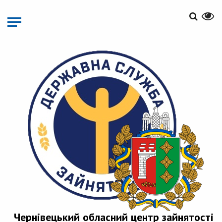
Перейти
до
основного
матеріалу
Чернівецький обласний центр зайнятості