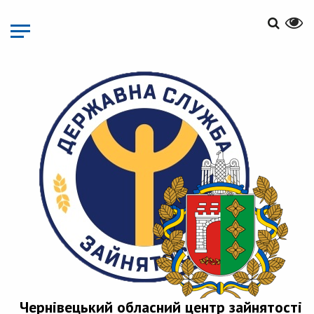
Перейти
до
основного
матеріалу
Чернівецький обласний центр зайнятості