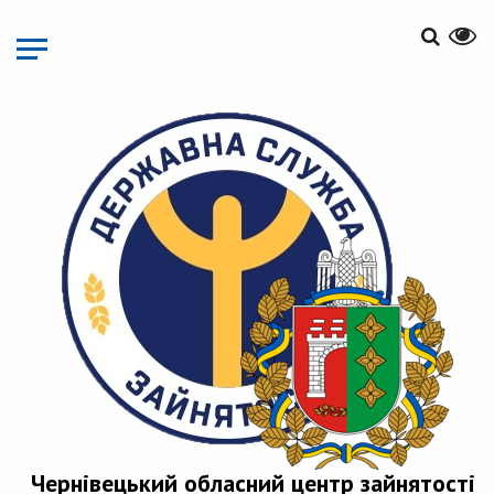
Перейти
до
основного
матеріалу
Чернівецький обласний центр зайнятості