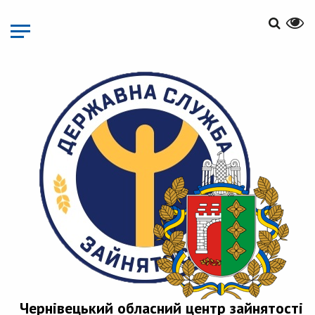
Перейти
до
основного
матеріалу
Чернівецький обласний центр зайнятості