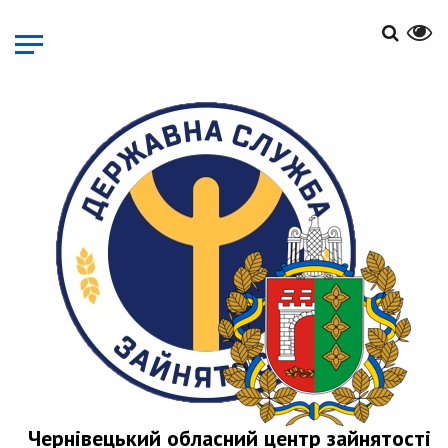
Перейти
до
основного
матеріалу
Чернівецький обласний центр зайнятості