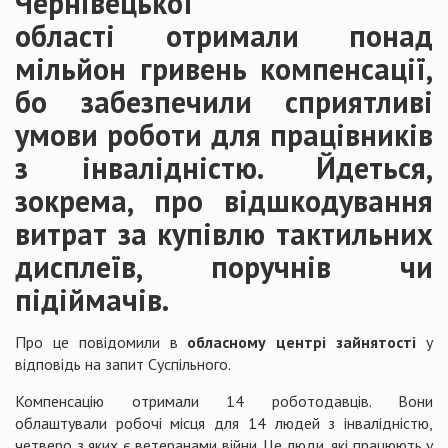
Чернівецької
області отримали понад
мільйон гривень компенсації,
бо забезпечили сприятливі
умови роботи для працівників
з інвалідністю. Йдеться,
зокрема, про відшкодування
витрат за купівлю тактильних
дисплеїв, поручнів чи
підіймачів.
Про це повідомили в
обласному центрі зайнятості
у
відповідь на запит Суспільного.
Компенсацію отримали 14 роботодавців. Вони
облаштували робочі місця для 14 людей з інвалідністю,
четверо з яких є ветеранами війни. Це люди, які працюють у