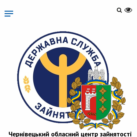
Перейти
до
основного
матеріалу
Чернівецький обласний центр зайнятості